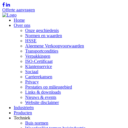
Offerte aanvragen
Home
Over ons
Onze geschiedenis
Normen en waarden
HSSE
Algemene Verkoopvoorwaarden
Transportcondities
Verpakkingen
ISO-Certificaat
Klantenservice
Sociaal
Carrierekansen
Privacy
Prestaties op milieugebied
Links & downloads
Nieuws & events
Website disclaimer
Industrieën
Producten
Techniek
Buis normen