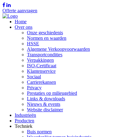
Offerte aanvragen
Home
Over ons
Onze geschiedenis
Normen en waarden
HSSE
Algemene Verkoopvoorwaarden
Transportcondities
Verpakkingen
ISO-Certificaat
Klantenservice
Sociaal
Carrierekansen
Privacy
Prestaties op milieugebied
Links & downloads
Nieuws & events
Website disclaimer
Industrieën
Producten
Techniek
Buis normen