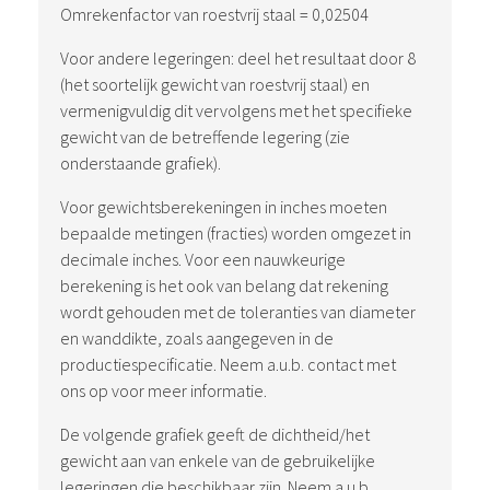
Omrekenfactor van roestvrij staal = 0,02504
Voor andere legeringen: deel het resultaat door 8
(het soortelijk gewicht van roestvrij staal) en
vermenigvuldig dit vervolgens met het specifieke
gewicht van de betreffende legering (zie
onderstaande grafiek).
Voor gewichtsberekeningen in inches moeten
bepaalde metingen (fracties) worden omgezet in
decimale inches. Voor een nauwkeurige
berekening is het ook van belang dat rekening
wordt gehouden met de toleranties van diameter
en wanddikte, zoals aangegeven in de
productiespecificatie. Neem a.u.b. contact met
ons op voor meer informatie.
De volgende grafiek geeft de dichtheid/het
gewicht aan van enkele van de gebruikelijke
legeringen die beschikbaar zijn. Neem a.u.b.