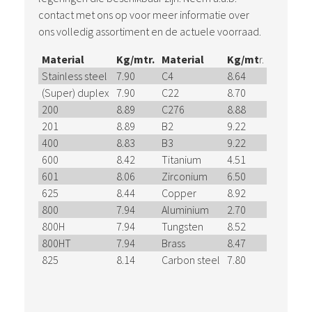
contact met ons op voor meer informatie over
ons volledig assortiment en de actuele voorraad.
Material
Kg/mtr.
Material
Kg/mt
r.
Stainless steel
7.90
C4
8.64
(Super) duplex
7.90
C22
8.70
200
8.89
C276
8.88
201
8.89
B2
9.22
400
8.83
B3
9.22
600
8.42
Titanium
4.51
601
8.06
Zirconium
6.50
625
8.44
Copper
8.92
800
7.94
Aluminium
2.70
800H
7.94
Tungsten
8.52
800HT
7.94
Brass
8.47
825
8.14
Carbon steel
7.80