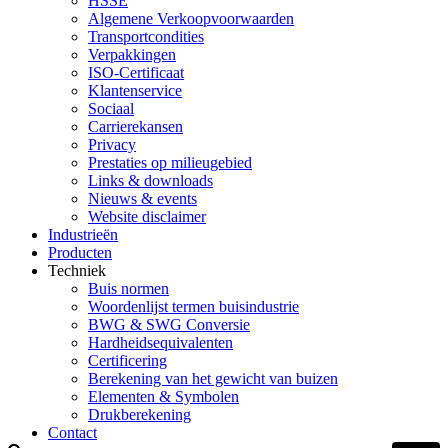
HSSE
Algemene Verkoopvoorwaarden
Transportcondities
Verpakkingen
ISO-Certificaat
Klantenservice
Sociaal
Carrierekansen
Privacy
Prestaties op milieugebied
Links & downloads
Nieuws & events
Website disclaimer
Industrieën
Producten
Techniek
Buis normen
Woordenlijst termen buisindustrie
BWG & SWG Conversie
Hardheidsequivalenten
Certificering
Berekening van het gewicht van buizen
Elementen & Symbolen
Drukberekening
Contact