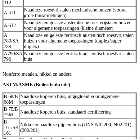
312
Naadloze roestvrijstalen mechanische buizen (vooral
A 511
grote buisafmetingen)
Naadloze en gelaste austenitische roestvrijstalen buizen
A 632
voor algemene toepassingen (kleine diameter)
A
Naadloze en gelaste ferritisch-austenitisch roestvrijstalen
789/SA
buizen voor algemene toepassingen (duplex/super
789
duplex)
A790/SA
Naadloze en gelaste ferritisch-austenitisch roestvrijstalen
790
buis
Nonferro metalen, nikkel en andere
ASTM/ASME (Boilerdrukcode)
B 68/B
Naadloze koperen buis, uitgegloeid voor algemene
68M
toepassingen
B 75/B
Naadloze koperen buis, standaard certificering
75M
B
Nikkelen naadloze pijp en buis (UNS N02200, N02201)
161/SB
(200/201)
161