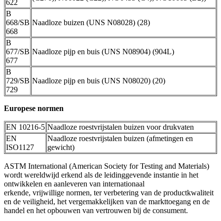
622
B
668/SB
Naadloze buizen (UNS N08028) (28)
668
B
677/SB
Naadloze pijp en buis (UNS N08904) (904L)
677
B
729/SB
Naadloze pijp en buis (UNS N08020) (20)
729
Europese normen
EN 10216-5
Naadloze roestvrijstalen buizen voor drukvaten
EN
Naadloze roestvrijstalen buizen (afmetingen en
ISO1127
gewicht)
ASTM International (American Society for Testing and Materials)
wordt wereldwijd erkend als de leidinggevende instantie in het
ontwikkelen en aanleveren van internationaal
erkende,
vrijwillige
normen, ter verbetering van de productkwaliteit
en de veiligheid, het vergemakkelijken van de markttoegang en de
handel en het opbouwen van vertrouwen bij de consument.