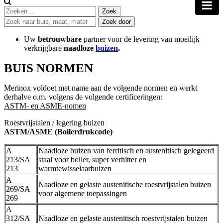
Uw
betrouwbare
partner voor de levering van moeilijk
verkrijgbare
naadloze
buizen
.
BUIS NORMEN
Merinox voldoet met name aan de volgende normen en werkt
derhalve o.m. volgens de volgende certificeringen:
ASTM-
en ASME-nomen
Roestvrijstalen
/
legering buizen
ASTM/ASME (Boilerdrukcode)
A
Naadloze buizen van ferritisch en austenitisch gelegeerd
213/SA
staal voor boiler, super verhitter en
213
warmtewisselaarbuizen
A
Naadloze en gelaste austenitische roestvrijstalen buizen
269/SA
voor algemene toepassingen
269
A
312/SA
Naadloze en gelaste austenitisch roestvrijstalen buizen