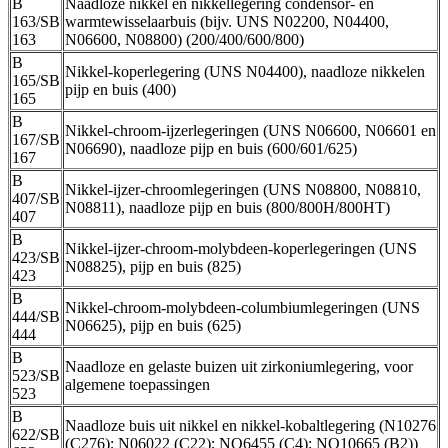
B
Naadloze nikkel en nikkellegering condensor- en
163/SB
warmtewisselaarbuis (bijv. UNS N02200, N04400,
163
N06600, N08800) (200/400/600/800)
B
Nikkel-koperlegering (UNS N04400), naadloze nikkelen
165/SB
pijp en buis (400)
165
B
Nikkel-chroom-ijzerlegeringen (UNS N06600, N06601 en
167/SB
N06690), naadloze pijp en buis (600/601/625)
167
B
Nikkel-ijzer-chroomlegeringen (UNS N08800, N08810,
407/SB
N08811), naadloze pijp en buis (800/800H/800HT)
407
B
Nikkel-ijzer-chroom-molybdeen-koperlegeringen (UNS
423/SB
N08825), pijp en buis (825)
423
B
Nikkel-chroom-molybdeen-columbiumlegeringen (UNS
444/SB
N06625), pijp en buis (625)
444
B
Naadloze en gelaste buizen uit zirkoniumlegering, voor
523/SB
algemene toepassingen
523
B
Naadloze buis uit nikkel en nikkel-kobaltlegering (N10276
622/SB
(C276); N06022 (C22); NO6455 (C4); NO10665 (B2))