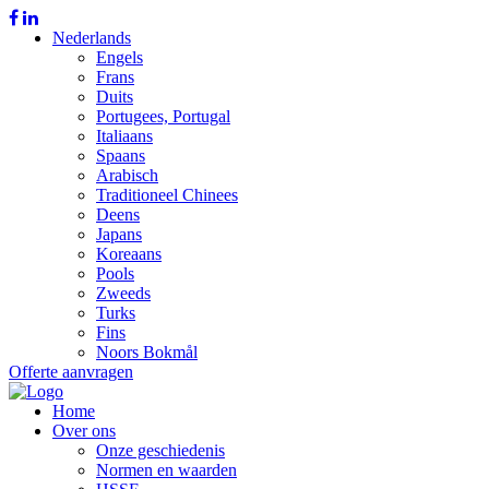
Nederlands
Engels
Frans
Duits
Portugees, Portugal
Italiaans
Spaans
Arabisch
Traditioneel Chinees
Deens
Japans
Koreaans
Pools
Zweeds
Turks
Fins
Noors Bokmål
Offerte aanvragen
Home
Over ons
Onze geschiedenis
Normen en waarden