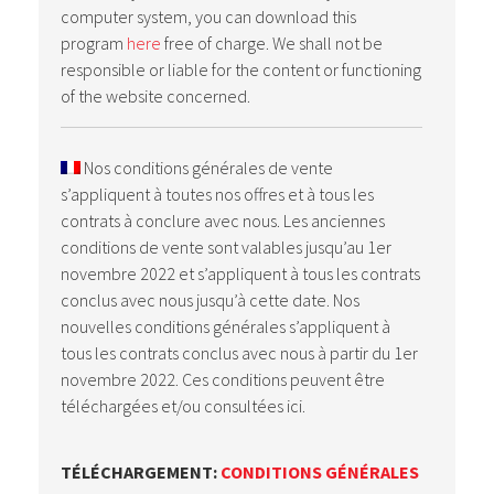
computer system, you can download this
program
here
free of charge. We shall not be
responsible or liable for the content or functioning
of the website concerned.
Nos conditions générales de vente
s’appliquent à toutes nos offres et à tous les
contrats à conclure avec nous. Les anciennes
conditions de vente sont valables jusqu’au 1er
novembre 2022 et s’appliquent à tous les contrats
conclus avec nous jusqu’à cette date. Nos
nouvelles conditions générales s’appliquent à
tous les contrats conclus avec nous à partir du 1er
novembre 2022. Ces conditions peuvent être
téléchargées et/ou consultées ici.
TÉLÉCHARGEMENT:
CONDITIONS GÉNÉRALES