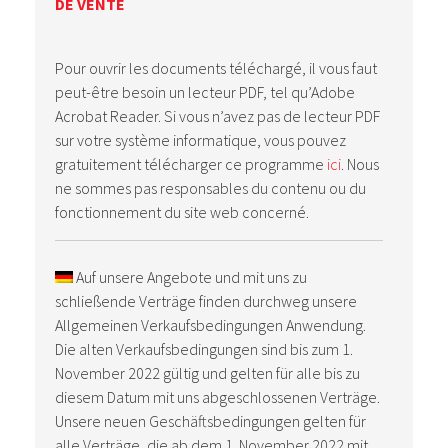
DE VENTE
Pour ouvrir les documents téléchargé, il vous faut
peut-être besoin un lecteur PDF, tel qu’Adobe
Acrobat Reader. Si vous n’avez pas de lecteur PDF
sur votre système informatique, vous pouvez
gratuitement télécharger ce programme
ici
. Nous
ne sommes pas responsables du contenu ou du
fonctionnement du site web concerné.
Auf unsere Angebote und mit uns zu
schließende Verträge finden durchweg unsere
Allgemeinen Verkaufsbedingungen Anwendung.
Die alten Verkaufsbedingungen sind bis zum 1.
November 2022 gültig und gelten für alle bis zu
diesem Datum mit uns abgeschlossenen Verträge.
Unsere neuen Geschäftsbedingungen gelten für
alle Verträge, die ab dem 1. November 2022 mit