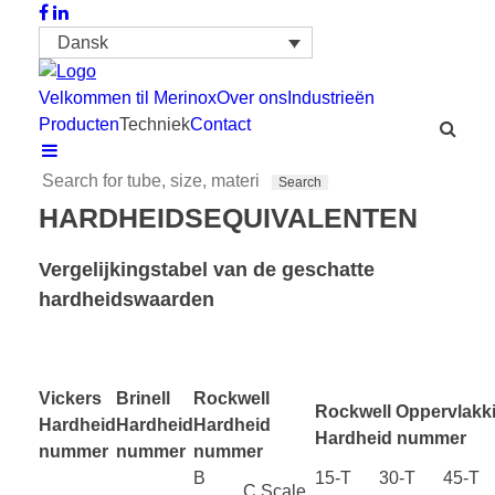
Dansk
Velkommen til Merinox
Over ons
Industrieën
Producten
Techniek
Contact
HARDHEIDSEQUIVALENTEN
Vergelijkingstabel van de geschatte
hardheidswaarden
Vickers
Brinell
Rockwell
Rockwell Oppervlakk
Hardheid
Hardheid
Hardheid
Hardheid nummer
nummer
nummer
nummer
B
15-T
30-T
45-T
C Scale