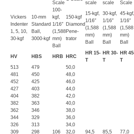
Scale
scale
scale
Scale
100-
15-kgf,
30-kgf,
45-kgf
Vickers
10-mm
kgf,
150-kgf
1/16″
1/16″
1/16″
Indenter
Standard
1/16″
Diamond
(1,588
(1,588
(1,588
1, 5, 10,
Ball,
(1,588
Pene-
mm)
mm)
mm)
30-kgf
3000-kgf
mm)
trator
Ball
Ball
Ball
Ball
HR 15-
HR 30-
HR 45
HV
HBS
HRB
HRC
T
T
T
513
479
50,0
481
450
48,0
452
425
46,0
427
403
44,0
404
382
42,0
382
363
40,0
362
346
38,0
344
329
36,0
326
313
34,0
309
298
106
32,0
94,5
85,5
77,0