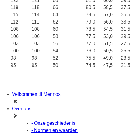
122
121
68
81,0
60,0
39,5
119
118
66
80,5
58,5
37,5
115
114
64
79,5
57,0
35,5
112
111
62
79,0
56,0
33,5
108
108
60
78,5
54,5
31,5
106
106
58
77,5
53,0
29,5
103
103
56
77,0
51,5
27,5
100
100
54
76,0
50,5
25,5
98
98
52
75,5
49,0
23,5
95
95
50
74,5
47,5
21,5
Velkommen til Merinox
Over ons
- Onze geschiedenis
- Normen en waarden