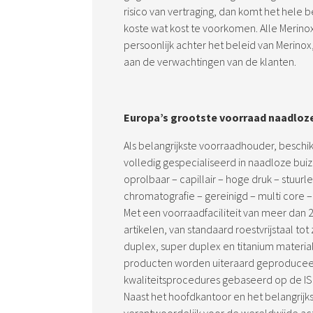
risico van vertraging, dan komt het hele 
koste wat kost te voorkomen. Alle Meri
persoonlijk achter het beleid van Merinox,
aan de verwachtingen van de klanten.
Europa’s grootste voorraad naadloz
Als belangrijkste voorraadhouder, beschik
volledig gespecialiseerd in naadloze buiz
oprolbaar – capillair – hoge druk – stuur
chromatografie – gereinigd – multi core – 
Met een voorraadfaciliteit van meer dan
artikelen, van standaard roestvrijstaal tot
duplex, super duplex en titanium materia
producten worden uiteraard geproducee
kwaliteitsprocedures gebaseerd op de IS
Naast het hoofdkantoor en het belangrijks