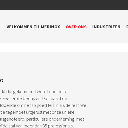
VELKOMMEN TIL MERINOX
OVER ONS
INDUSTRIEËN
pt
rkt die gekenmerkt wordt door felle
k zeer grote bedrijven. Dat maakt de
oldoende om net zo goed te zijn als de rest. We
atie tegemoet uitgerust met onze unieke
ursgenoteerd, particuliere onderneming, met
jde staf van meer dan 35 professionals,