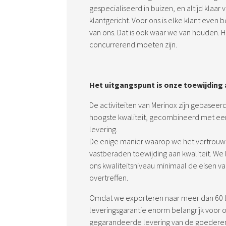
gespecialiseerd in buizen, en altijd klaar 
klantgericht. Voor ons is elke klant even 
van ons. Dat is ook waar we van houden. H
concurrerend moeten zijn.
Het uitgangspunt is onze toewijding 
De activiteiten van Merinox zijn gebaseer
hoogste kwaliteit, gecombineerd met een
levering.
De enige manier waarop we het vertrouwe
vastberaden toewijding aan kwaliteit. We
ons kwaliteitsniveau minimaal de eisen v
overtreffen.
Omdat we exporteren naar meer dan 60 la
leveringsgarantie enorm belangrijk voor 
gegarandeerde levering van de goederen