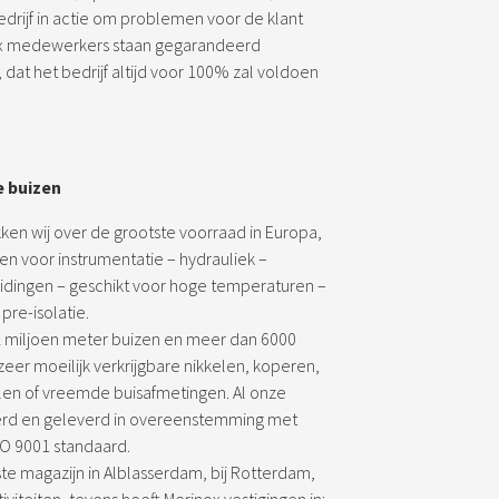
bedrijf in actie om problemen voor de klant
nox medewerkers staan gegarandeerd
 dat het bedrijf altijd voor 100% zal voldoen
e buizen
ken wij over de grootste voorraad in Europa,
en voor instrumentatie – hydrauliek –
leidingen – geschikt voor hoge temperaturen –
pre-isolatie.
 2 miljoen meter buizen en meer dan 6000
 zeer moeilijk verkrijgbare nikkelen, koperen,
len of vreemde buisafmetingen. Al onze
rd en geleverd in overeenstemming met
O 9001 standaard.
te magazijn in Alblasserdam, bij Rotterdam,