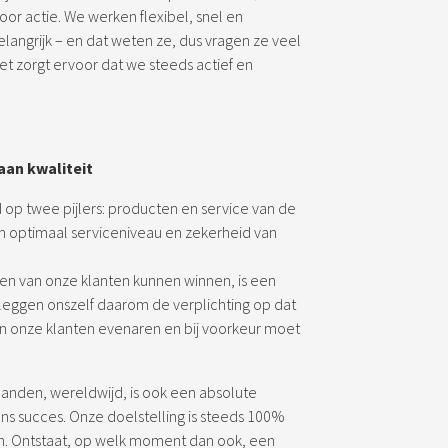
voor actie. We werken flexibel, snel en
belangrijk – en dat weten ze, dus vragen ze veel
et zorgt ervoor dat we steeds actief en
aan kwaliteit
d op twee pijlers: producten en service van de
 optimaal serviceniveau en zekerheid van
n van onze klanten kunnen winnen, is een
 leggen onszelf daarom de verplichting op dat
an onze klanten evenaren en bij voorkeur moet
nden, wereldwijd, is ook een absolute
ons succes. Onze doelstelling is steeds 100%
. Ontstaat, op welk moment dan ook, een