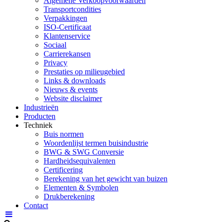
Algemene Verkoopvoorwaarden
Transportcondities
Verpakkingen
ISO-Certificaat
Klantenservice
Sociaal
Carrierekansen
Privacy
Prestaties op milieugebied
Links & downloads
Nieuws & events
Website disclaimer
Industrieën
Producten
Techniek
Buis normen
Woordenlijst termen buisindustrie
BWG & SWG Conversie
Hardheidsequivalenten
Certificering
Berekening van het gewicht van buizen
Elementen & Symbolen
Drukberekening
Contact