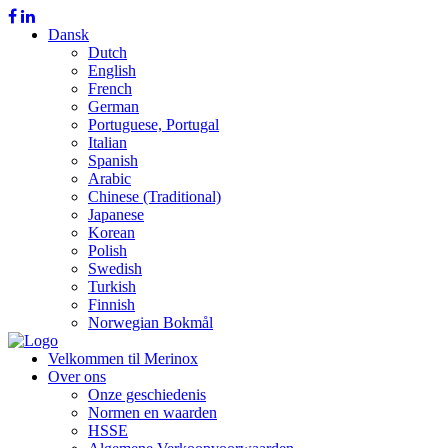
Dansk
Dutch
English
French
German
Portuguese, Portugal
Italian
Spanish
Arabic
Chinese (Traditional)
Japanese
Korean
Polish
Swedish
Turkish
Finnish
Norwegian Bokmål
Velkommen til Merinox
Over ons
Onze geschiedenis
Normen en waarden
HSSE