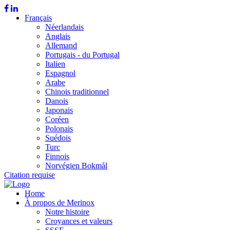
Français
Néerlandais
Anglais
Allemand
Portugais - du Portugal
Italien
Espagnol
Arabe
Chinois traditionnel
Danois
Japonais
Coréen
Polonais
Suédois
Turc
Finnois
Norvégien Bokmål
Citation requise
Home
À propos de Merinox
Notre histoire
Croyances et valeurs