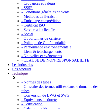
- Croyances et valeurs
- SSSE
- Conditions générales de vente
- Méthodes de livraison
- Emballage et expédition
- Certificat ISO
- Service à la clientèle
- Social
- Opportunités de carrière
- Politique de Confidentialité
- Performance environnementale
- Liens & telechargements
- Nouvelles et événements
- CLAUSE DE NON-RESPONSABILITÉ
Les industries
Des produits
Technique
- Normes des tubes
- Glossaire des termes utilisés dans le domaine des
tubes
- Conversion de BWG et SWG
- Équivalents de dureté
- Certification
- Calcul du poids du tube