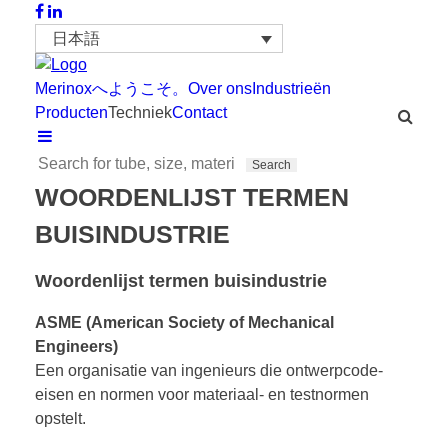
日本語
Merinoxへようこそ。
Over ons
Industrieën
Producten
Techniek
Contact
WOORDENLIJST TERMEN
BUISINDUSTRIE
Woordenlijst termen buisindustrie
ASME (American Society of Mechanical
Engineers)
Een organisatie van ingenieurs die ontwerpcode-
eisen en normen voor materiaal- en testnormen
opstelt.