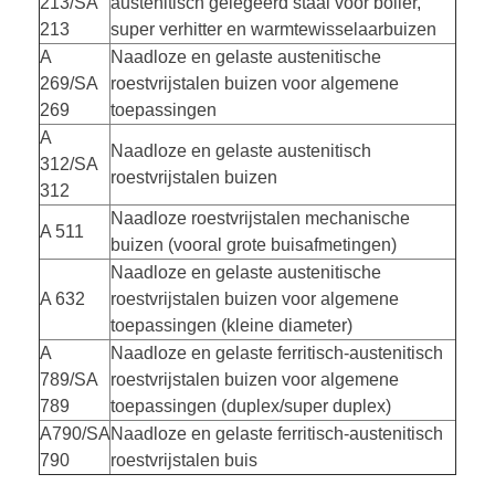
213/SA
austenitisch gelegeerd staal voor boiler,
213
super verhitter en warmtewisselaarbuizen
A
Naadloze en gelaste austenitische
269/SA
roestvrijstalen buizen voor algemene
269
toepassingen
A
Naadloze en gelaste austenitisch
312/SA
roestvrijstalen buizen
312
Naadloze roestvrijstalen mechanische
A 511
buizen (vooral grote buisafmetingen)
Naadloze en gelaste austenitische
A 632
roestvrijstalen buizen voor algemene
toepassingen (kleine diameter)
A
Naadloze en gelaste ferritisch-austenitisch
789/SA
roestvrijstalen buizen voor algemene
789
toepassingen (duplex/super duplex)
A790/SA
Naadloze en gelaste ferritisch-austenitisch
790
roestvrijstalen buis