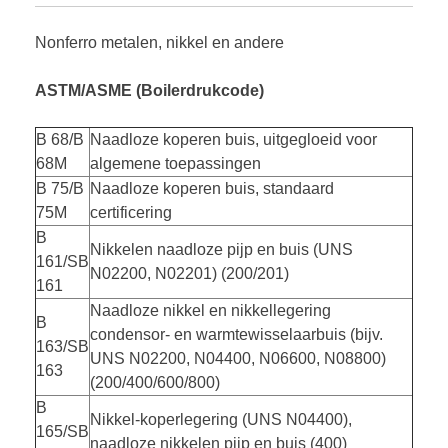
Nonferro metalen, nikkel en andere
ASTM/ASME (Boilerdrukcode)
B 68/B
Naadloze koperen buis, uitgegloeid voor
68M
algemene toepassingen
B 75/B
Naadloze koperen buis, standaard
75M
certificering
B
Nikkelen naadloze pijp en buis (UNS
161/SB
N02200, N02201) (200/201)
161
Naadloze nikkel en nikkellegering
B
condensor- en warmtewisselaarbuis (bijv.
163/SB
UNS N02200, N04400, N06600, N08800)
163
(200/400/600/800)
B
Nikkel-koperlegering (UNS N04400),
165/SB
naadloze nikkelen pijp en buis (400)