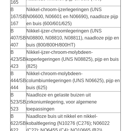
165
B
Nikkel-chroom-ijzerlegeringen (UNS
167/SB
N06600, N06601 en N06690), naadloze pijp
167
en buis (600/601/625)
B
Nikkel-ijzer-chroomlegeringen (UNS
407/SB
N08800, N08810, N08811), naadloze pijp en
407
buis (800/800H/800HT)
B
Nikkel-ijzer-chroom-molybdeen-
423/SB
koperlegeringen (UNS N08825), pijp en buis
423
(825)
B
Nikkel-chroom-molybdeen-
444/SB
columbiumlegeringen (UNS N06625), pijp en
444
buis (625)
B
Naadloze en gelaste buizen uit
523/SB
zirkoniumlegering, voor algemene
523
toepassingen
B
Naadloze buis uit nikkel en nikkel-
622/SB
kobaltlegering (N10276 (C276); N06022
622
(C22); NO6455 (C4); NO10665 (B2))