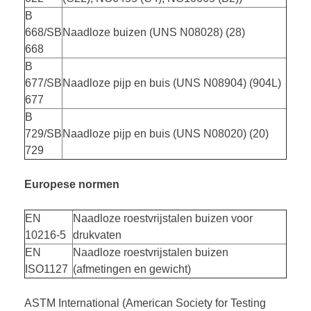
B
668/SB
Naadloze buizen (UNS N08028) (28)
668
B
677/SB
Naadloze pijp en buis (UNS N08904) (904L)
677
B
729/SB
Naadloze pijp en buis (UNS N08020) (20)
729
Europese normen
EN
Naadloze roestvrijstalen buizen voor
10216-5
drukvaten
EN
Naadloze roestvrijstalen buizen
ISO1127
(afmetingen en gewicht)
ASTM International (American Society for Testing