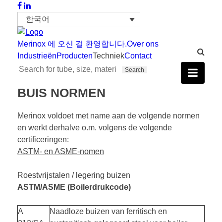
한국어
Merinox 에 오신 걸 환영합니다.
Over ons
Industrieën
Producten
Techniek
Contact
BUIS NORMEN
Merinox voldoet met name aan de volgende normen
en werkt derhalve o.m. volgens de volgende
certificeringen:
ASTM-
en ASME-nomen
Roestvrijstalen
/
legering buizen
ASTM/ASME (Boilerdrukcode)
A
Naadloze buizen van ferritisch en