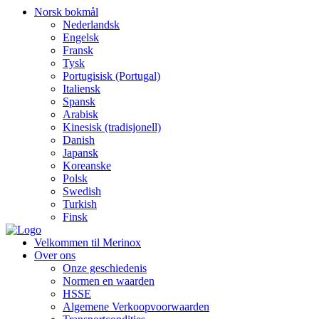
Norsk bokmål
Nederlandsk
Engelsk
Fransk
Tysk
Portugisisk (Portugal)
Italiensk
Spansk
Arabisk
Kinesisk (tradisjonell)
Danish
Japansk
Koreanske
Polsk
Swedish
Turkish
Finsk
Velkommen til Merinox
Over ons
Onze geschiedenis
Normen en waarden
HSSE
Algemene Verkoopvoorwaarden