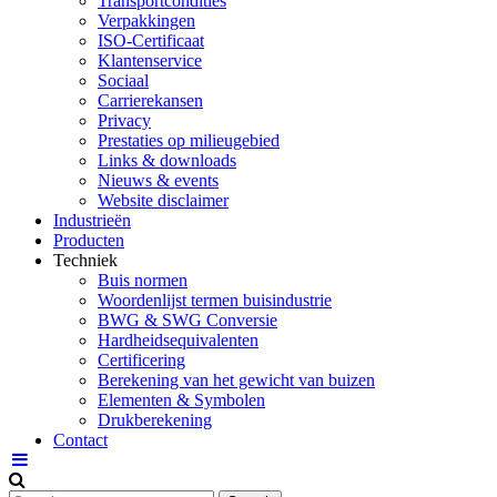
Transportcondities
Verpakkingen
ISO-Certificaat
Klantenservice
Sociaal
Carrierekansen
Privacy
Prestaties op milieugebied
Links & downloads
Nieuws & events
Website disclaimer
Industrieën
Producten
Techniek
Buis normen
Woordenlijst termen buisindustrie
BWG & SWG Conversie
Hardheidsequivalenten
Certificering
Berekening van het gewicht van buizen
Elementen & Symbolen
Drukberekening
Contact