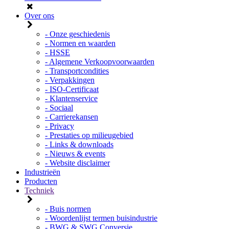
Over ons
- Onze geschiedenis
- Normen en waarden
- HSSE
- Algemene Verkoopvoorwaarden
- Transportcondities
- Verpakkingen
- ISO-Certificaat
- Klantenservice
- Sociaal
- Carrierekansen
- Privacy
- Prestaties op milieugebied
- Links & downloads
- Nieuws & events
- Website disclaimer
Industrieën
Producten
Techniek
- Buis normen
- Woordenlijst termen buisindustrie
- BWG & SWG Conversie