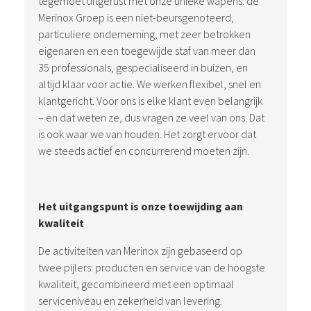
tegemoet uitgerust met onze unieke wapens: de
Merinox Groep is een niet-beursgenoteerd,
particuliere onderneming, met zeer betrokken
eigenaren en een toegewijde staf van meer dan
35 professionals, gespecialiseerd in buizen, en
altijd klaar voor actie. We werken flexibel, snel en
klantgericht. Voor ons is elke klant even belangrijk
– en dat weten ze, dus vragen ze veel van ons. Dat
is ook waar we van houden. Het zorgt ervoor dat
we steeds actief en concurrerend moeten zijn.
Het uitgangspunt is onze toewijding aan
kwaliteit
De activiteiten van Merinox zijn gebaseerd op
twee pijlers: producten en service van de hoogste
kwaliteit, gecombineerd met een optimaal
serviceniveau en zekerheid van levering.