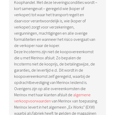
Koophandel. Met deze leveringscondities wordt –
kort samengevat – geregeld wie (koper of
verkoper) tot waar het transport regelt en
daarvoor verantwoordelijk is, wie (koper of
verkoper) zorgt voor verzekeringen,
vergunningen, machtigingen en alle overige
formaliteiten en wanneer het risico overgaat van
de verkoper naar de koper.
Deze Incoterms zijn niet de koopovereenkomst
die u met Merinox afsluit. Zo bepalen de
Incoterms niet de kooprijs, de betalingswijze, de
garanties, de levertijd e.d.. Dit wordt in de
koopovereenkomst zelf geregeld, waarbij de
opdrachtbevestiging van Merinox leidend is.
Overigens zijn op alle overeenkomsten die
Merinox met haar klanten afsluit de
algemene
verkoopvoorwaarden
van Merinox van toepassing.
Merinox levert in het algemeen „Ex Works” (EXW)
waarbij als fabriek heeft te gelden de magazijnen