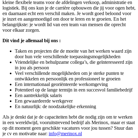
kleine flexibele teams voor de afdelingen verkoop, administratie en
logistiek. Bij ons kun je de carrière opbouwen die jij voor ogen hebt,
en daarnaast echt een verschil maken. Je wordt goed beloond voor
je inzet en aangemoedigd om door te leren en te groeien. En het
belangrijkste: je wordt lid van een team van mensen die oprecht
voor elkaar zorgen.
Dit vind je allemaal bij ons :
Taken en projecten die de moeite van het werken waard zijn
door hun vele verschillende toepassingsmogelijkheden
Vriendelijke en behulpzame collega’s, die geïnteresseerd zijn
in jou als persoon
Veel verschillende mogelijkheden om je sterke punten te
ontwikkelen en persoonlijk en professioneel te groeien
Een internationaal georiënteerde werkomgeving
Potentieel op de lange termijn in een succesvol familiebedrijf
Een aantrekkelijk salaris
Een gewaardeerde werkgever
En natuurlijk: de noodzakelijke erkenning
Als je denkt dat je de capaciteiten hebt die nodig zijn om te werken
in een wereldwijd, vooruitstrevend bedrijf als Merinox, maar er staat
op dit moment geen geschikte vacatures voor jou tussen? Stuur dan
je cv en motivatie naar:
info@merinox.nl