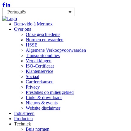
Português
Bem-vido à Merinox
Over ons
Onze geschiedenis
Normen en waarden
HSSE
Algemene Verkoopvoorwaarden
Transportcondities
Verpakkingen
ISO-Certificaat
Klantenservice
Sociaal
Carrierekansen
Privacy
Prestaties op milieugebied
Links & downloads
Nieuws & events
Website disclaimer
Industrieën
Producten
Techniek
Buis normen