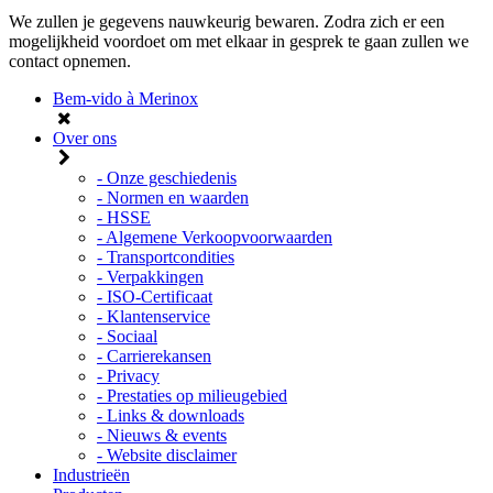
We zullen je gegevens nauwkeurig bewaren. Zodra zich er een
mogelijkheid voordoet om met elkaar in gesprek te gaan zullen we
contact opnemen.
Bem-vido à Merinox
Over ons
- Onze geschiedenis
- Normen en waarden
- HSSE
- Algemene Verkoopvoorwaarden
- Transportcondities
- Verpakkingen
- ISO-Certificaat
- Klantenservice
- Sociaal
- Carrierekansen
- Privacy
- Prestaties op milieugebied
- Links & downloads
- Nieuws & events
- Website disclaimer
Industrieën