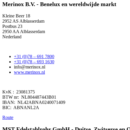
Merinox B.V. - Benelux en wereldwijde markt
Kleine Beer 18
2952 AS Alblasserdam
Postbus 23
2950 AA Alblasserdam
Nederland
+31 (0)78 – 691 7800
+31 (0)78 – 693 1630
info@merinox.nl
www.merinox.nl
KvK : 23081375
BTW nr: NL804487443B01
IBAN: NL42ABNA0240071409
BIC: ABNANL2A
Route
MST Edelstahlrohr GmbH - Duitse, Zwitserse en O