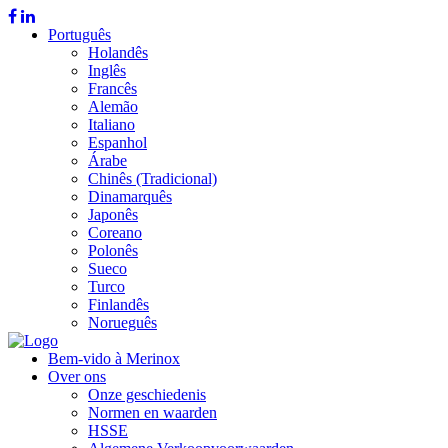
Português
Holandês
Inglês
Francês
Alemão
Italiano
Espanhol
Árabe
Chinês (Tradicional)
Dinamarquês
Japonês
Coreano
Polonês
Sueco
Turco
Finlandês
Norueguês
Bem-vido à Merinox
Over ons
Onze geschiedenis
Normen en waarden
HSSE