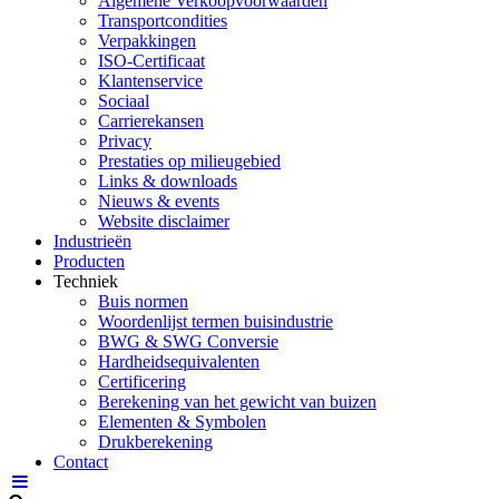
Algemene Verkoopvoorwaarden
Transportcondities
Verpakkingen
ISO-Certificaat
Klantenservice
Sociaal
Carrierekansen
Privacy
Prestaties op milieugebied
Links & downloads
Nieuws & events
Website disclaimer
Industrieën
Producten
Techniek
Buis normen
Woordenlijst termen buisindustrie
BWG & SWG Conversie
Hardheidsequivalenten
Certificering
Berekening van het gewicht van buizen
Elementen & Symbolen
Drukberekening
Contact