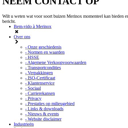
NEEM CONTACT OP
Wilt u weten wat voor soort buizen Merinox momenteel kan bieden en
bericht.
Bem-vido à Merinox
Over ons
- Onze geschiedenis
- Normen en waarden
- HSSE
- Algemene Verkoopvoorwaarden
- Transportcondities
- Verpakkingen
- ISO-Certificaat
- Klantenservice
- Sociaal
- Carrierekansen
- Privacy
- Prestaties op milieugebied
- Links & downloads
- Nieuws & events
- Website disclaimer
Industrieën