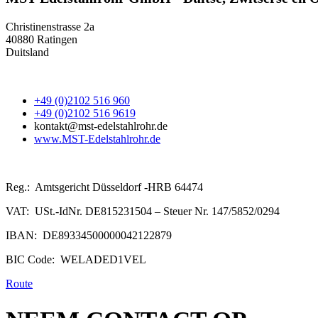
Christinenstrasse 2a
40880 Ratingen
Duitsland
+49 (0)2102 516 960
+49 (0)2102 516 9619
kontakt@mst-edelstahlrohr.de
www.MST-Edelstahlrohr.de
Reg.: Amtsgericht Düsseldorf -HRB 64474
VAT: USt.-IdNr. DE815231504 – Steuer Nr. 147/5852/0294
IBAN: DE89334500000042122879
BIC Code: WELADED1VEL
Route