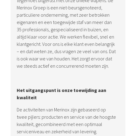
tegemoet uitgerust met onze unieke wapens: de
Merinox Groep is een niet-beursgenoteerd,
particuliere onderneming, met zeer betrokken
eigenaren en een toegewijde staf van meer dan
35 professionals, gespecialiseerd in buizen, en
altijd klaar voor actie. We werken flexibel, snel en
klantgericht. Voor ons is elke klant even belangrijk
– en dat weten ze, dus vragen ze veel van ons. Dat
is ook waar we van houden. Het zorgt ervoor dat
we steeds actief en concurrerend moeten zijn.
Het uitgangspunt is onze toewijding aan
kwaliteit
De activiteiten van Merinox zijn gebaseerd op
twee pijlers: producten en service van de hoogste
kwaliteit, gecombineerd met een optimaal
serviceniveau en zekerheid van levering.