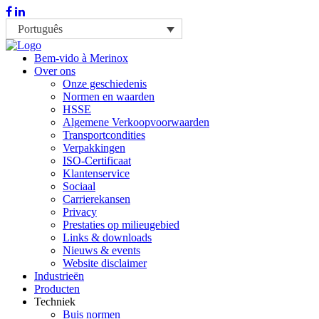
Português
Bem-vido à Merinox
Over ons
Onze geschiedenis
Normen en waarden
HSSE
Algemene Verkoopvoorwaarden
Transportcondities
Verpakkingen
ISO-Certificaat
Klantenservice
Sociaal
Carrierekansen
Privacy
Prestaties op milieugebied
Links & downloads
Nieuws & events
Website disclaimer
Industrieën
Producten
Techniek
Buis normen