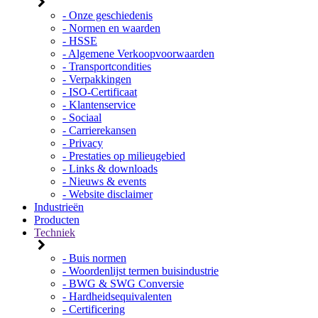
- Onze geschiedenis
- Normen en waarden
- HSSE
- Algemene Verkoopvoorwaarden
- Transportcondities
- Verpakkingen
- ISO-Certificaat
- Klantenservice
- Sociaal
- Carrierekansen
- Privacy
- Prestaties op milieugebied
- Links & downloads
- Nieuws & events
- Website disclaimer
Industrieën
Producten
Techniek
- Buis normen
- Woordenlijst termen buisindustrie
- BWG & SWG Conversie
- Hardheidsequivalenten
- Certificering