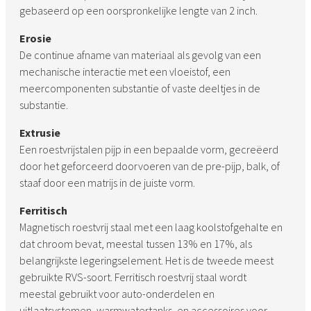
gebaseerd op een oorspronkelijke lengte van 2 inch.
Erosie
De continue afname van materiaal als gevolg van een
mechanische interactie met een vloeistof, een
meercomponenten substantie of vaste deeltjes in de
substantie.
Extrusie
Een roestvrijstalen pijp in een bepaalde vorm, gecreëerd
door het geforceerd doorvoeren van de pre-pijp, balk, of
staaf door een matrijs in de juiste vorm.
Ferritisch
Magnetisch roestvrij staal met een laag koolstofgehalte en
dat chroom bevat, meestal tussen 13% en 17%, als
belangrijkste legeringselement. Het is de tweede meest
gebruikte RVS-soort. Ferritisch roestvrij staal wordt
meestal gebruikt voor auto-onderdelen en
uitlaatsystemen, warmwatertanks, en accessoires voor