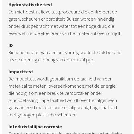
Hydrostatische test
Een niet-destructieve testprocedure die controleert op
gaten, scheuren of porositeit. Buizen worden inwendig
onder druk gebracht met water tot een hoge druk, die
evenwel niet de vloeigrens van het materiaal overschrijdt.
ID
Binnendiameter van een buisvormig product. Ook bekend
als de opening of boring van een buis of pijp.
Impacttest
De impacttest wordt gebruikt om de taaiheid van een
materiaal te meten, overeenkomende met de energie
die nodig is om een breuk te veroorzaken onder
schokbelasting. Lage taaiheid wordt over het algemeen
geassocieerd met een brosse splijtbreuk; hoge taaiheid
met gebogen plastische scheuren.
Interkristallijne corrosie
Corrosie die optreedt bij de korrelgrenzen in austenitische