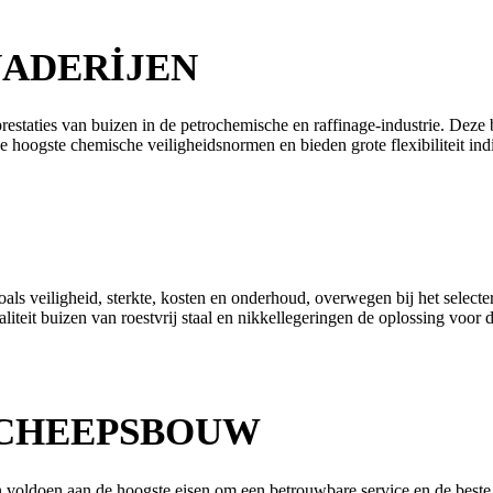
NADERIJEN
prestaties van buizen in de petrochemische en raffinage-industrie. Deze
hoogste chemische veiligheidsnormen en bieden grote flexibiliteit ind
als veiligheid, sterkte, kosten en onderhoud, overwegen bij het selecter
eit buizen van roestvrij staal en nikkellegeringen de oplossing voor 
SCHEEPSBOUW
voldoen aan de hoogste eisen om een betrouwbare service en de beste pr