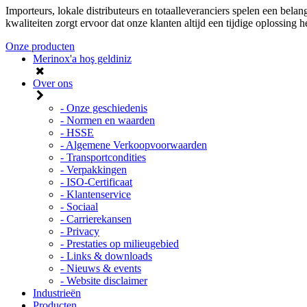
Importeurs, lokale distributeurs en totaalleveranciers spelen een bela
kwaliteiten zorgt ervoor dat onze klanten altijd een tijdige oplossing
Onze producten
Merinox'a hoş geldiniz
Over ons
- Onze geschiedenis
- Normen en waarden
- HSSE
- Algemene Verkoopvoorwaarden
- Transportcondities
- Verpakkingen
- ISO-Certificaat
- Klantenservice
- Sociaal
- Carrierekansen
- Privacy
- Prestaties op milieugebied
- Links & downloads
- Nieuws & events
- Website disclaimer
Industrieën
Producten