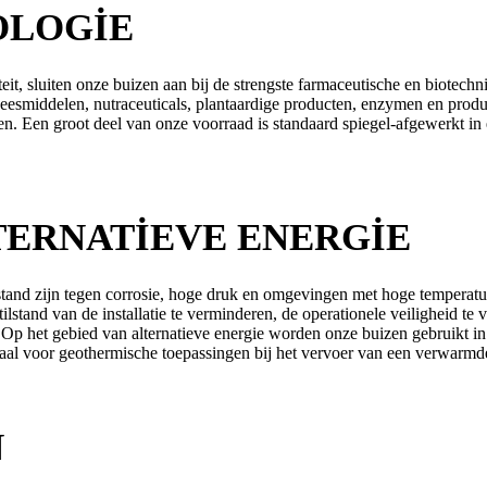
OLOGIE
it, sluiten onze buizen aan bij de strengste farmaceutische en biotechn
eneesmiddelen, nutraceuticals, plantaardige producten, enzymen en prod
n. Een groot deel van onze voorraad is standaard spiegel-afgewerkt in 
TERNATIEVE ENERGIE
bestand zijn tegen corrosie, hoge druk en omgevingen met hoge temper
lstand van de installatie te verminderen, de operationele veiligheid te v
 Op het gebied van alternatieve energie worden onze buizen gebruikt in z
eaal voor geothermische toepassingen bij het vervoer van een verwarmde
N