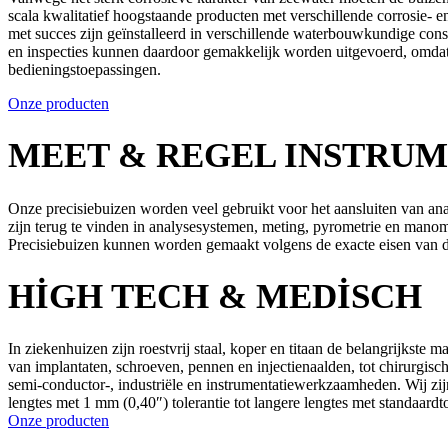
scala kwalitatief hoogstaande producten met verschillende corrosie- e
met succes zijn geïnstalleerd in verschillende waterbouwkundige con
en inspecties kunnen daardoor gemakkelijk worden uitgevoerd, omdat 
bedieningstoepassingen.
Onze producten
MEET & REGEL INSTRUM
Onze precisiebuizen worden veel gebruikt voor het aansluiten van an
zijn terug te vinden in analysesystemen, meting, pyrometrie en manom
Precisiebuizen kunnen worden gemaakt volgens de exacte eisen van de 
HIGH TECH & MEDISCH
In ziekenhuizen zijn roestvrij staal, koper en titaan de belangrijkste
van implantaten, schroeven, pennen en injectienaalden, tot chirurgisc
semi-conductor-, industriële en instrumentatiewerkzaamheden. Wij zijn
lengtes met 1 mm (0,40″) tolerantie tot langere lengtes met standaardt
Onze producten