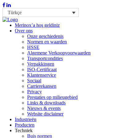
Türkçe
Merinox’a hoş geldiniz
Over ons
Onze geschiedenis
Normen en waarden
HSSE
Algemene Verkoopvoorwaarden
Transportcondities
Verpakkingen
ISO-Certificaat
Klantenservice
Sociaal
Carrierekansen
Privacy
Prestaties op milieugebied
Links & downloads
Nieuws & events
Website disclaimer
Industrieën
Producten
Techniek
Buis normen