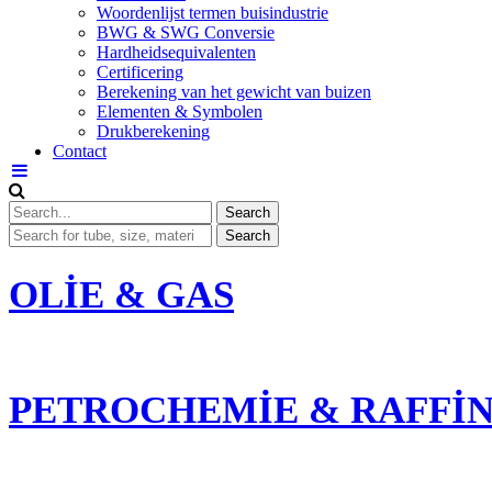
Woordenlijst termen buisindustrie
BWG & SWG Conversie
Hardheidsequivalenten
Certificering
Berekening van het gewicht van buizen
Elementen & Symbolen
Drukberekening
Contact
OLIE & GAS
PETROCHEMIE & RAFFI