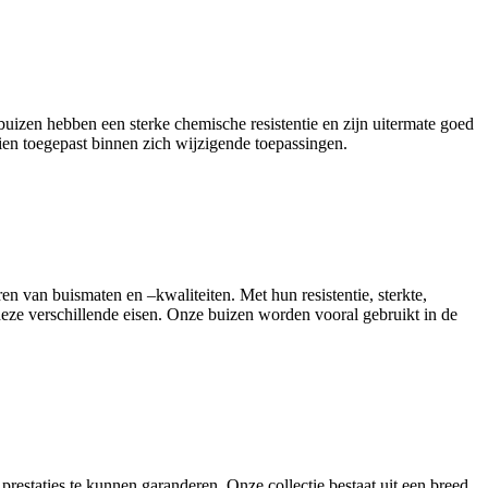
 buizen hebben een sterke chemische resistentie en zijn uitermate goed
ien toegepast binnen zich wijzigende toepassingen.
en van buismaten en –kwaliteiten. Met hun resistentie, sterkte,
deze verschillende eisen. Onze buizen worden vooral gebruikt in de
estaties te kunnen garanderen. Onze collectie bestaat uit een breed