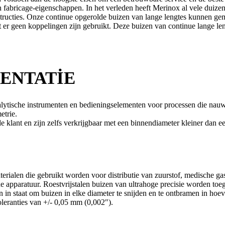
n fabricage-eigenschappen. In het verleden heeft Merinox al vele duizend
structies. Onze continue opgerolde buizen van lange lengtes kunnen ge
er geen koppelingen zijn gebruikt. Deze buizen van continue lange len
ENTATIE
alytische instrumenten en bedieningselementen voor processen die nauw
etrie.
klant en zijn zelfs verkrijgbaar met een binnendiameter kleiner dan ee
 materialen die gebruikt worden voor distributie van zuurstof, medische 
he apparatuur. Roestvrijstalen buizen van ultrahoge precisie worden toe
 in staat om buizen in elke diameter te snijden en te ontbramen in hoe
oleranties van +/- 0,05 mm (0,002″).