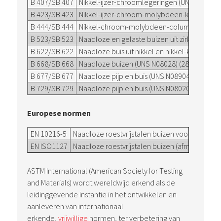
B 407/SB 407
Nikkel-ijzer-chroomlegeringen (UNS N08800,
B 423/SB 423
Nikkel-ijzer-chroom-molybdeen-koperlegerin
B 444/SB 444
Nikkel-chroom-molybdeen-columbiumlegerin
B 523/SB 523
Naadloze en gelaste buizen uit zirkoniumle
B 622/SB 622
Naadloze buis uit nikkel en nikkel-kobaltleg
B 668/SB 668
Naadloze buizen (UNS N08028) (28)
B 677/SB 677
Naadloze pijp en buis (UNS N08904) (904L)
B 729/SB 729
Naadloze pijp en buis (UNS N08020) (20)
Europese normen
EN 10216-5
Naadloze roestvrijstalen buizen voor drukvat
EN ISO1127
Naadloze roestvrijstalen buizen (afmetingen e
ASTM International (American Society for Testing
and Materials) wordt wereldwijd erkend als de
leidinggevende instantie in het ontwikkelen en
aanleveren van internationaal
erkende,
vrijwillige
normen, ter verbetering van