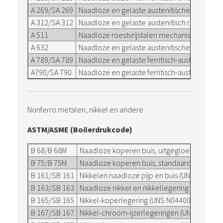
A 269/SA 269
Naadloze en gelaste austenitische roestvri
A 312/SA 312
Naadloze en gelaste austenitisch roestvrijst
A 511
Naadloze roestvrijstalen mechanische buizen
A 632
Naadloze en gelaste austenitische roestvrij
A 789/SA 789
Naadloze en gelaste ferritisch-austenitisch
A790/SA 790
Naadloze en gelaste ferritisch-austenitisch ro
Nonferro metalen, nikkel en andere
ASTM/ASME (Boilerdrukcode)
B 68/B 68M
Naadloze koperen buis, uitgegloeid voor a
B 75/B 75M
Naadloze koperen buis, standaard certificer
B 161/SB 161
Nikkelen naadloze pijp en buis (UNS N02200,
B 163/SB 163
Naadloze nikkel en nikkellegering condenso
B 165/SB 165
Nikkel-koperlegering (UNS N04400), naadloze
B 167/SB 167
Nikkel-chroom-ijzerlegeringen (UNS N06600,