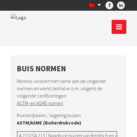
BUIS NORMEN
Merinox voldoet met name aan de volgende
normen en werkt derhalve o.m. volgens de
volgende certificeringen:
ASTM-
en ASME-nomen
Roestvrijstalen
/
legering buizen
ASTM/ASME (Boilerdrukcode)
A 213/SA 213
Naadloze buizen van ferritisch en austenitis