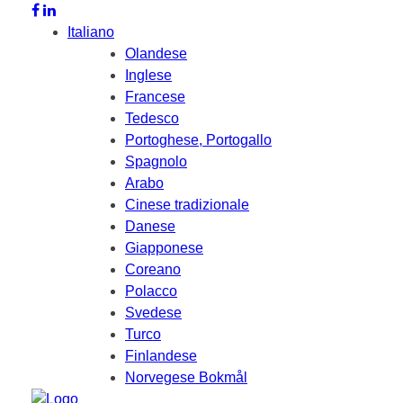
Italiano
Olandese
Inglese
Francese
Tedesco
Portoghese, Portogallo
Spagnolo
Arabo
Cinese tradizionale
Danese
Giapponese
Coreano
Polacco
Svedese
Turco
Finlandese
Norvegese Bokmål