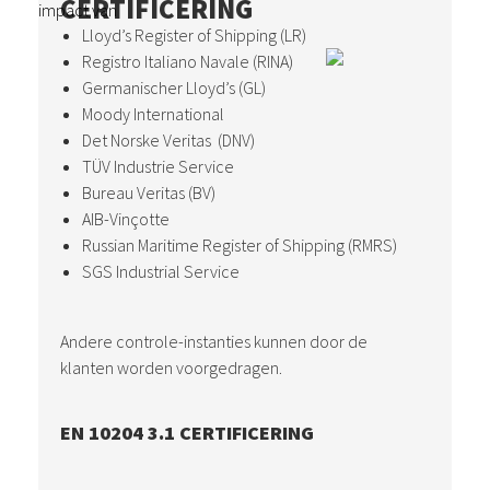
CERTIFICERING
impact van
Lloyd’s Register of Shipping (LR)
Registro Italiano Navale (RINA)
Germanischer Lloyd’s (GL)
Moody International
Det Norske Veritas (DNV)
TÜV Industrie Service
Bureau Veritas (BV)
AIB-Vinçotte
Russian Maritime Register of Shipping (RMRS)
SGS Industrial Service
Andere controle-instanties kunnen door de
klanten worden voorgedragen.
EN 10204 3.1 CERTIFICERING