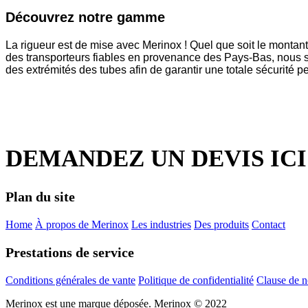
Découvrez notre gamme
La rigueur est de mise avec Merinox ! Quel que soit le montant
des transporteurs fiables en provenance des Pays-Bas, nous s
des extrémités des tubes afin de garantir une totale sécurité
DEMANDEZ UN DEVIS ICI
Plan du site
Home
À propos de Merinox
Les industries
Des produits
Contact
Prestations de service
Conditions générales de vante
Politique de confidentialité
Clause de n
Merinox est une marque déposée.
Merinox © 2022