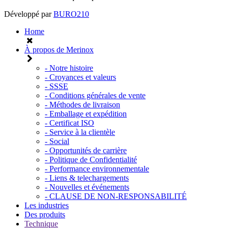
Développé par
BURO210
Home
À propos de Merinox
- Notre histoire
- Croyances et valeurs
- SSSE
- Conditions générales de vente
- Méthodes de livraison
- Emballage et expédition
- Certificat ISO
- Service à la clientèle
- Social
- Opportunités de carrière
- Politique de Confidentialité
- Performance environnementale
- Liens & telechargements
- Nouvelles et événements
- CLAUSE DE NON-RESPONSABILITÉ
Les industries
Des produits
Technique