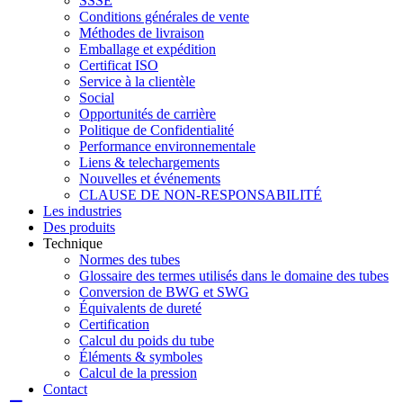
SSSE
Conditions générales de vente
Méthodes de livraison
Emballage et expédition
Certificat ISO
Service à la clientèle
Social
Opportunités de carrière
Politique de Confidentialité
Performance environnementale
Liens & telechargements
Nouvelles et événements
CLAUSE DE NON-RESPONSABILITÉ
Les industries
Des produits
Technique
Normes des tubes
Glossaire des termes utilisés dans le domaine des tubes
Conversion de BWG et SWG
Équivalents de dureté
Certification
Calcul du poids du tube
Éléments & symboles
Calcul de la pression
Contact