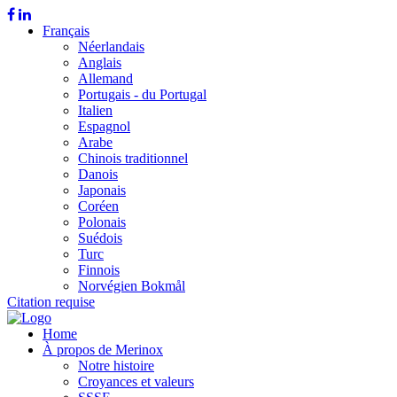
Français
Néerlandais
Anglais
Allemand
Portugais - du Portugal
Italien
Espagnol
Arabe
Chinois traditionnel
Danois
Japonais
Coréen
Polonais
Suédois
Turc
Finnois
Norvégien Bokmål
Citation requise
Home
À propos de Merinox
Notre histoire
Croyances et valeurs