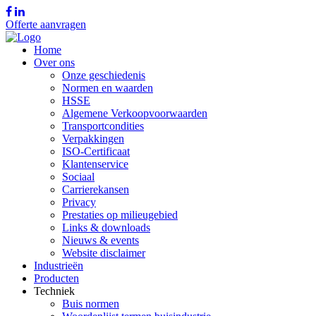
Offerte aanvragen
Home
Over ons
Onze geschiedenis
Normen en waarden
HSSE
Algemene Verkoopvoorwaarden
Transportcondities
Verpakkingen
ISO-Certificaat
Klantenservice
Sociaal
Carrierekansen
Privacy
Prestaties op milieugebied
Links & downloads
Nieuws & events
Website disclaimer
Industrieën
Producten
Techniek
Buis normen