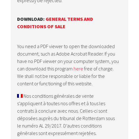
expressly be rejected.
DOWNLOAD:
GENERAL TERMS AND
CONDITIONS OF SALE
You need a PDF viewer to open the downloaded
document, such as Adobe Acrobat Reader. If you
have no PDF viewer on your computer system, you
can download this program
here
free of charge.
We shall not be responsible or liable for the
content or functioning of this website.
Nos conditions générales de vente
s’appliquent à toutes nos offres et à tous les
contrats à conclure avec nous. Celles-ci sont
déposées auprès du tribunal de Rotterdam sous
le numéro AL 29/2017. D’autres conditions
générales sont expressément rejetées.