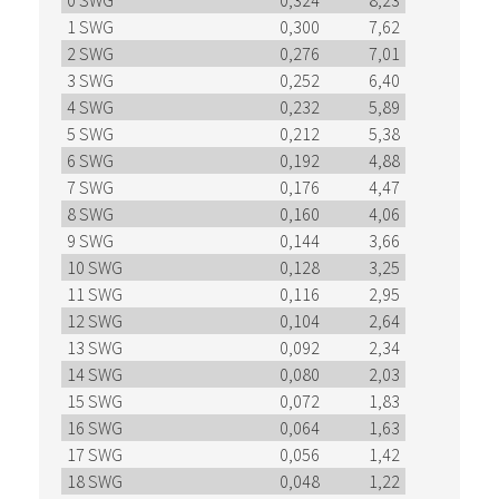
0 SWG
0,324
8,23
1 SWG
0,300
7,62
2 SWG
0,276
7,01
3 SWG
0,252
6,40
4 SWG
0,232
5,89
5 SWG
0,212
5,38
6 SWG
0,192
4,88
7 SWG
0,176
4,47
8 SWG
0,160
4,06
9 SWG
0,144
3,66
10 SWG
0,128
3,25
11 SWG
0,116
2,95
12 SWG
0,104
2,64
13 SWG
0,092
2,34
14 SWG
0,080
2,03
15 SWG
0,072
1,83
16 SWG
0,064
1,63
17 SWG
0,056
1,42
18 SWG
0,048
1,22