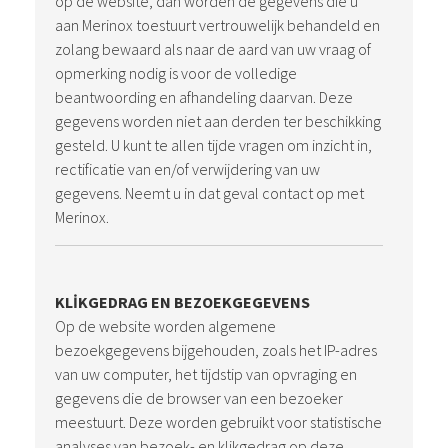
op de website, dan worden de gegevens die u
aan Merinox toestuurt vertrouwelijk behandeld en
zolang bewaard als naar de aard van uw vraag of
opmerking nodig is voor de volledige
beantwoording en afhandeling daarvan. Deze
gegevens worden niet aan derden ter beschikking
gesteld. U kunt te allen tijde vragen om inzicht in,
rectificatie van en/of verwijdering van uw
gegevens. Neemt u in dat geval contact op met
Merinox.
KLIKGEDRAG EN BEZOEKGEGEVENS
Op de website worden algemene
bezoekgegevens bijgehouden, zoals het IP-adres
van uw computer, het tijdstip van opvraging en
gegevens die de browser van een bezoeker
meestuurt. Deze worden gebruikt voor statistische
analyses van bezoek- en klikgedrag op deze