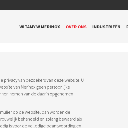
WITAMY W MERINOX
OVER ONS
INDUSTRIEËN
 de privacy van bezoekers van deze website. U
website van Merinox geen persoonlijke
 kunnen nemen van de daarin opgenomen
ormulier op de website, dan worden de
rtrouwelijk behandeld en zolang bewaard als
odig is voor de volledige beantwoording en