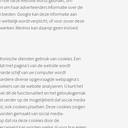
en hoe deze website wordt gebruikt, om
en om haar adverteerders informatie over de
n bieden. Google kan deze informatie aan
wettelijk wordt verplicht, of voor zover deze
werken. Merinox kan daarop geen invloed
tronische diensten gebruik van cookies. Een
dat met pagina’s van de website wordt
arde schijf van uw computer wordt
 andere diverse opgevraagde webpagina’s
ekers van de website analyseren. U kunt het
l dit de functionaliteit en het gebruiksgemak
st verder op de mogelijkheid dat social media
t, ook cookies plaatsen. Deze cookies zorgen
 worden gemaakt van social media-
rop dat via deze cookies door de
verzameld kan worden welke zij voor hun eigen