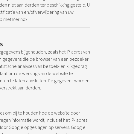
en niet aan derden ter beschikking gesteld. U
ctificatie van en/of verwijdering van uw
op met Merinox.
S
egevens bijgehouden, zoals het IP-adres van
 en gegevens die de browser van een bezoeker
tistische analyses van bezoek- en klikgedrag
 staat om de werking van de website te
nten te laten aansluiten. De gegevens worden
verstrekt aan derden.
ics om bij te houden hoe de website door
egen informatie wordt, inclusief het IP- adres
door Google opgeslagen op servers. Google