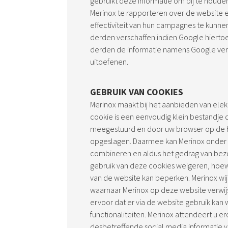
gebruikt deze informatie om bij te houd
Merinox te rapporteren over de website 
effectiviteit van hun campagnes te kunne
derden verschaffen indien Google hiertoe 
derden de informatie namens Google ver
uitoefenen.
GEBRUIK VAN COOKIES
Merinox maakt bij het aanbieden van elek
cookie is een eenvoudig klein bestandje 
meegestuurd en door uw browser op de h
opgeslagen. Daarmee kan Merinox onder
combineren en aldus het gedrag van bezo
gebruik van deze cookies weigeren, hoewe
van de website kan beperken. Merinox wij
waarnaar Merinox op deze website verwijs
ervoor dat er via de website gebruik kan
functionaliteiten. Merinox attendeert u e
desbetreffende social media informatie 