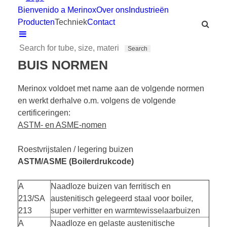
Bienvenido a Merinox
Over ons
Industrieën
Producten
Techniek
Contact
BUIS NORMEN
Merinox voldoet met name aan de volgende normen
en werkt derhalve o.m. volgens de volgende
certificeringen:
ASTM-
en ASME-nomen
Roestvrijstalen
/
legering buizen
ASTM/ASME (Boilerdrukcode)
A
Naadloze buizen van ferritisch en
213/SA
austenitisch gelegeerd staal voor boiler,
213
super verhitter en warmtewisselaarbuizen
A
Naadloze en gelaste austenitische