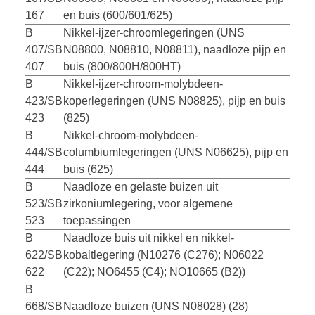
167
en buis (600/601/625)
B
Nikkel-ijzer-chroomlegeringen (UNS
407/SB
N08800, N08810, N08811), naadloze pijp en
407
buis (800/800H/800HT)
B
Nikkel-ijzer-chroom-molybdeen-
423/SB
koperlegeringen (UNS N08825), pijp en buis
423
(825)
B
Nikkel-chroom-molybdeen-
444/SB
columbiumlegeringen (UNS N06625), pijp en
444
buis (625)
B
Naadloze en gelaste buizen uit
523/SB
zirkoniumlegering, voor algemene
523
toepassingen
B
Naadloze buis uit nikkel en nikkel-
622/SB
kobaltlegering (N10276 (C276); N06022
622
(C22); NO6455 (C4); NO10665 (B2))
B
668/SB
Naadloze buizen (UNS N08028) (28)