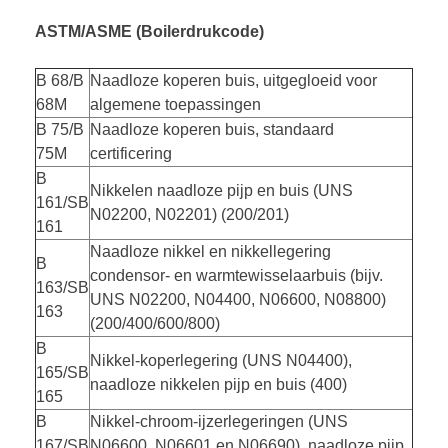
ASTM/ASME (Boilerdrukcode)
B 68/B
Naadloze koperen buis, uitgegloeid voor
68M
algemene toepassingen
B 75/B
Naadloze koperen buis, standaard
75M
certificering
B
Nikkelen naadloze pijp en buis (UNS
161/SB
N02200, N02201) (200/201)
161
Naadloze nikkel en nikkellegering
B
condensor- en warmtewisselaarbuis (bijv.
163/SB
UNS N02200, N04400, N06600, N08800)
163
(200/400/600/800)
B
Nikkel-koperlegering (UNS N04400),
165/SB
naadloze nikkelen pijp en buis (400)
165
B
Nikkel-chroom-ijzerlegeringen (UNS
167/SB
N06600, N06601 en N06690), naadloze pijp