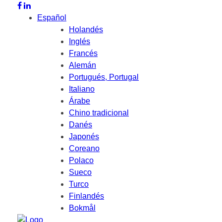
Español
Holandés
Inglés
Francés
Alemán
Portugués, Portugal
Italiano
Árabe
Chino tradicional
Danés
Japonés
Coreano
Polaco
Sueco
Turco
Finlandés
Bokmål