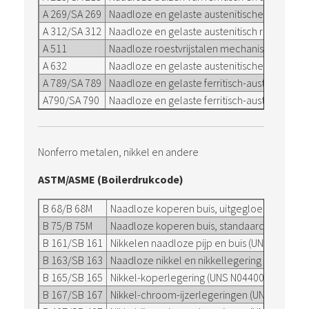
A 269/SA 269
Naadloze en gelaste austenitische roestvri
A 312/SA 312
Naadloze en gelaste austenitisch roestvrijst
A 511
Naadloze roestvrijstalen mechanische buizen
A 632
Naadloze en gelaste austenitische roestvrij
A 789/SA 789
Naadloze en gelaste ferritisch-austenitisch
A790/SA 790
Naadloze en gelaste ferritisch-austenitisch ro
Nonferro metalen, nikkel en andere
ASTM/ASME (Boilerdrukcode)
B 68/B 68M
Naadloze koperen buis, uitgegloeid voor a
B 75/B 75M
Naadloze koperen buis, standaard certificer
B 161/SB 161
Nikkelen naadloze pijp en buis (UNS N02200,
B 163/SB 163
Naadloze nikkel en nikkellegering condenso
B 165/SB 165
Nikkel-koperlegering (UNS N04400), naadloze
B 167/SB 167
Nikkel-chroom-ijzerlegeringen (UNS N06600,