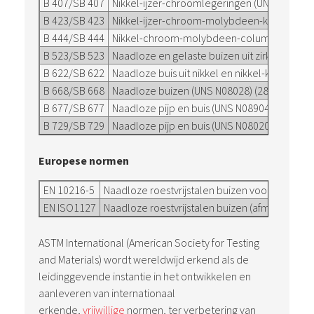
B 407/SB 407
Nikkel-ijzer-chroomlegeringen (UNS N08800,
B 423/SB 423
Nikkel-ijzer-chroom-molybdeen-koperlegerin
B 444/SB 444
Nikkel-chroom-molybdeen-columbiumlegerin
B 523/SB 523
Naadloze en gelaste buizen uit zirkoniumle
B 622/SB 622
Naadloze buis uit nikkel en nikkel-kobaltleg
B 668/SB 668
Naadloze buizen (UNS N08028) (28)
B 677/SB 677
Naadloze pijp en buis (UNS N08904) (904L)
B 729/SB 729
Naadloze pijp en buis (UNS N08020) (20)
Europese normen
EN 10216-5
Naadloze roestvrijstalen buizen voor drukvat
EN ISO1127
Naadloze roestvrijstalen buizen (afmetingen e
ASTM International (American Society for Testing
and Materials) wordt wereldwijd erkend als de
leidinggevende instantie in het ontwikkelen en
aanleveren van internationaal
erkende,
vrijwillige
normen, ter verbetering van