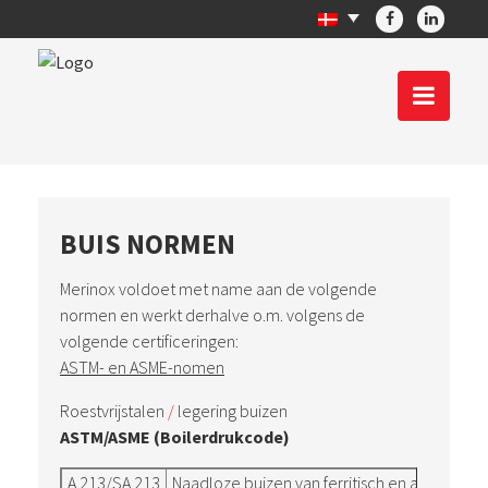
BUIS NORMEN
Merinox voldoet met name aan de volgende
normen en werkt derhalve o.m. volgens de
volgende certificeringen:
ASTM-
en ASME-nomen
Roestvrijstalen
/
legering buizen
ASTM/ASME (Boilerdrukcode)
A 213/SA 213
Naadloze buizen van ferritisch en austenitis