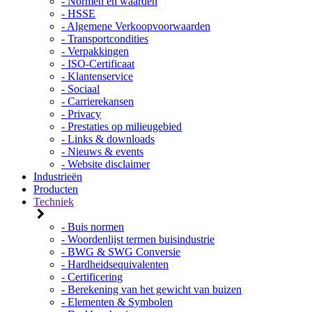
- Normen en waarden
- HSSE
- Algemene Verkoopvoorwaarden
- Transportcondities
- Verpakkingen
- ISO-Certificaat
- Klantenservice
- Sociaal
- Carrierekansen
- Privacy
- Prestaties op milieugebied
- Links & downloads
- Nieuws & events
- Website disclaimer
Industrieën
Producten
Techniek
- Buis normen
- Woordenlijst termen buisindustrie
- BWG & SWG Conversie
- Hardheidsequivalenten
- Certificering
- Berekening van het gewicht van buizen
- Elementen & Symbolen