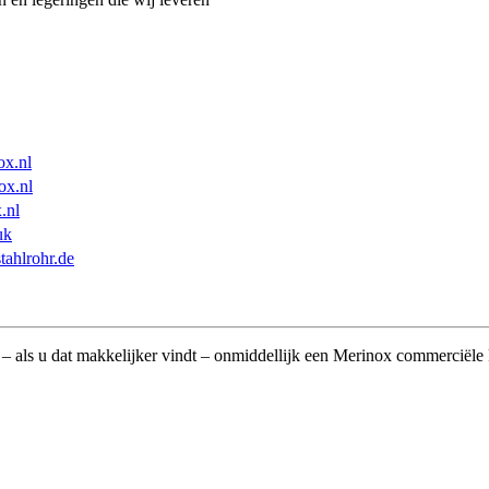
ox.nl
ox.nl
.nl
uk
tahlrohr.de
– als u dat makkelijker vindt – onmiddellijk een Merinox commerciële