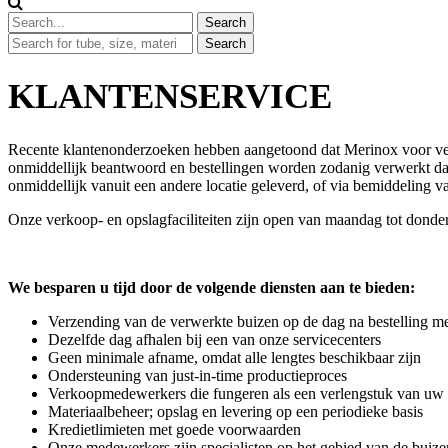
KLANTENSERVICE
Recente klantenonderzoeken hebben aangetoond dat Merinox voor vele
onmiddellijk beantwoord en bestellingen worden zodanig verwerkt da
onmiddellijk vanuit een andere locatie geleverd, of via bemiddeling v
Onze verkoop- en opslagfaciliteiten zijn open van maandag tot donder
We besparen u tijd door de volgende diensten aan te bieden:
Verzending van de verwerkte buizen op de dag na bestelling me
Dezelfde dag afhalen bij een van onze servicecenters
Geen minimale afname, omdat alle lengtes beschikbaar zijn
Ondersteuning van just-in-time productieproces
Verkoopmedewerkers die fungeren als een verlengstuk van uw 
Materiaalbeheer; opslag en levering op een periodieke basis
Kredietlimieten met goede voorwaarden
Onze medewerkers zijn specialisten op het gebied van de buizen