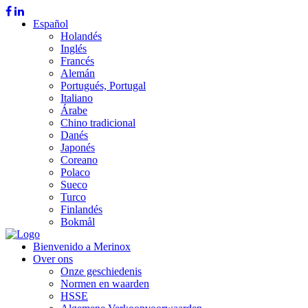
Español
Holandés
Inglés
Francés
Alemán
Portugués, Portugal
Italiano
Árabe
Chino tradicional
Danés
Japonés
Coreano
Polaco
Sueco
Turco
Finlandés
Bokmål
Bienvenido a Merinox
Over ons
Onze geschiedenis
Normen en waarden
HSSE