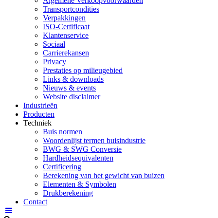
Algemene Verkoopvoorwaarden
Transportcondities
Verpakkingen
ISO-Certificaat
Klantenservice
Sociaal
Carrierekansen
Privacy
Prestaties op milieugebied
Links & downloads
Nieuws & events
Website disclaimer
Industrieën
Producten
Techniek
Buis normen
Woordenlijst termen buisindustrie
BWG & SWG Conversie
Hardheidsequivalenten
Certificering
Berekening van het gewicht van buizen
Elementen & Symbolen
Drukberekening
Contact