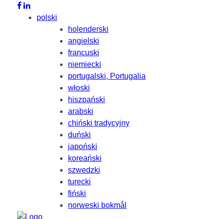
polski
holenderski
angielski
francuski
niemiecki
portugalski, Portugalia
włoski
hiszpański
arabski
chiński tradycyjny
duński
japoński
koreański
szwedzki
turecki
fiński
norweski bokmål