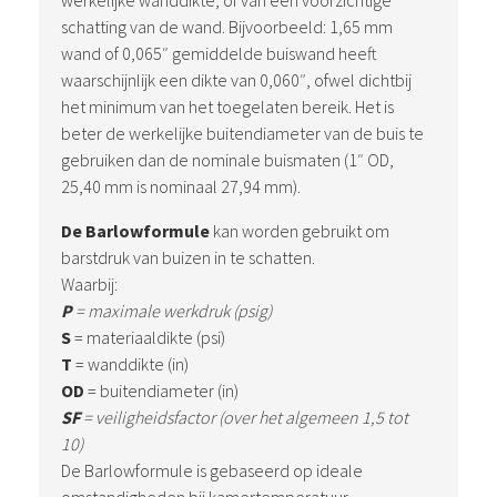
werkelijke wanddikte, of van een voorzichtige
schatting van de wand. Bijvoorbeeld: 1,65 mm
wand of 0,065″ gemiddelde buiswand heeft
waarschijnlijk een dikte van 0,060″, ofwel dichtbij
het minimum van het toegelaten bereik. Het is
beter de werkelijke buitendiameter van de buis te
gebruiken dan de nominale buismaten (1″ OD,
25,40 mm is nominaal 27,94 mm).
De Barlowformule
kan worden gebruikt om
barstdruk van buizen in te schatten.
Waarbij:
P
= maximale werkdruk (psig)
S
= materiaaldikte (psi)
T
= wanddikte (in)
OD
= buitendiameter (in)
SF
= veiligheidsfactor (over het algemeen 1,5 tot
10)
De Barlowformule is gebaseerd op ideale