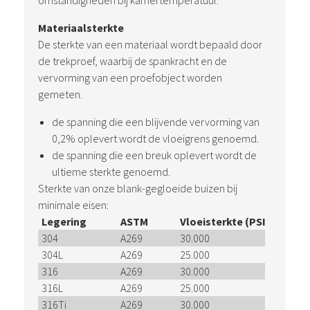
omstandigheden bij kamertemperatuur.
Materiaalsterkte
De sterkte van een materiaal wordt bepaald door
de trekproef, waarbij de spankracht en de
vervorming van een proefobject worden
gemeten.
de spanning die een blijvende vervorming van
0,2% oplevert wordt de vloeigrens genoemd.
de spanning die een breuk oplevert wordt de
ultieme sterkte genoemd.
Sterkte van onze blank-gegloeide buizen bij
minimale eisen:
Legering
ASTM
Vloeisterkte (PSI)
Uitein
304
A269
30.000
75.000
304L
A269
25.000
70.000
316
A269
30.000
75.000
316L
A269
25.000
70.000
316Ti
A269
30.000
71.000