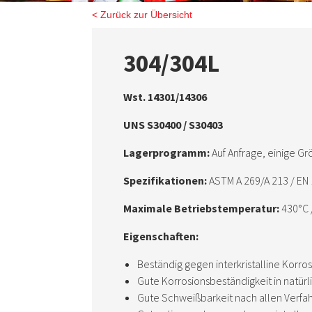
< Zurück zur Übersicht
304/304L
Wst. 14301/14306
UNS S30400 / S30403
Lagerprogramm:
Auf Anfrage, einige Gr
Spezifikationen:
ASTM A 269/A 213 / EN
Maximale Betriebstemperatur:
430°C 
Eigenschaften:
Beständig gegen interkristalline Korr
Gute Korrosionsbeständigkeit in natür
Gute Schweißbarkeit nach allen Verf