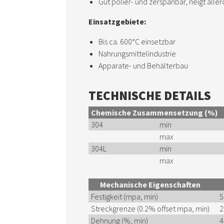
Gut polier- und zerspanbar, neigt aller
Einsatzgebiete:
Bis ca. 600°C einsetzbar
Nahrungsmittelindustrie
Apparate- und Behälterbau
TECHNISCHE DETAILS
Chemische Zusammensetzung (%)
304
min
max
304L
min
max
Mechanische Eigenschaften
Festigkeit (mpa, min)
5
Streckgrenze (0.2% offset mpa, min)
2
Dehnung (%, min)
4