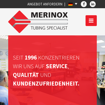
ANGEBOT ANFORDERN
SEIT
1996
KONZENTRIEREN
WIR UNS AUF
SERVICE
,
QUALITÄT
UND
KUNDENZUFRIEDENHEIT.