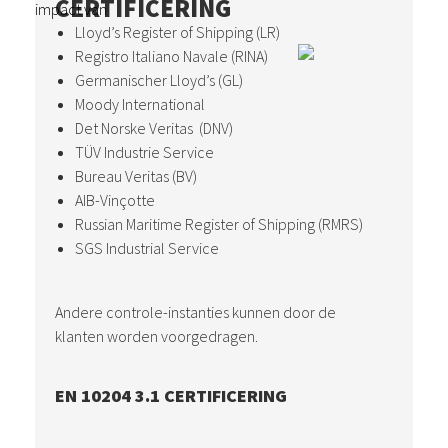
CERTIFICERING
impact van
Lloyd’s Register of Shipping (LR)
Registro Italiano Navale (RINA)
Germanischer Lloyd’s (GL)
Moody International
Det Norske Veritas (DNV)
TÜV Industrie Service
Bureau Veritas (BV)
AIB-Vinçotte
Russian Maritime Register of Shipping (RMRS)
SGS Industrial Service
Andere controle-instanties kunnen door de
klanten worden voorgedragen.
EN 10204 3.1 CERTIFICERING