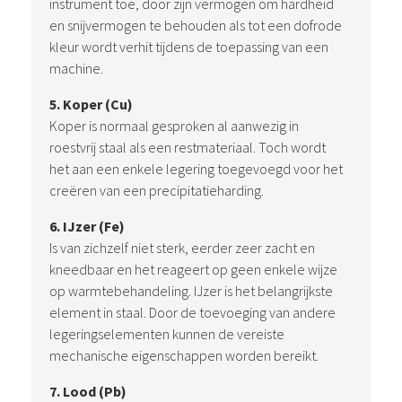
instrument toe, door zijn vermogen om hardheid
en snijvermogen te behouden als tot een dofrode
kleur wordt verhit tijdens de toepassing van een
machine.
5. Koper (Cu)
Koper is normaal gesproken al aanwezig in
roestvrij staal als een restmateriaal. Toch wordt
het aan een enkele legering toegevoegd voor het
creëren van een precipitatieharding.
6. IJzer (Fe)
Is van zichzelf niet sterk, eerder zeer zacht en
kneedbaar en het reageert op geen enkele wijze
op warmtebehandeling. IJzer is het belangrijkste
element in staal. Door de toevoeging van andere
legeringselementen kunnen de vereiste
mechanische eigenschappen worden bereikt.
7. Lood (Pb)