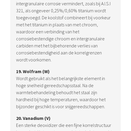
intergranulaire corrosie vermindert, zoals bij A.I.S.I
321, als ongeveer 0,25%/0,60% titanium wordt
toegevoegd. De koolstof combineert bij voorkeur
met het titanium in plaats van met chroom,
waardoor een verbinding van het
corrosiebestendige chroom en intergranulaire
carbiden met het bijbehorende verlies van
corrosiebestendigheid aan de korrelgrenzen
wordt voorkomen.
19. Wolfram (W)
Wordt gebruikt als het belangrijkste element in
hoge snelheid gereedschapsstaal. Na de
warmtebehandeling behoudt het staal zijn
hardheid bij hoge temperaturen, waardoor het
bijzonder geschikt is voor snijgereedschappen.
20. Vanadium (V)
Een sterke deoxidizer die een fijne korrelstructuur