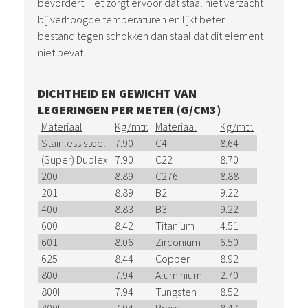
bevordert. Het zorgt ervoor dat staal niet verzacht
bij verhoogde temperaturen en lijkt beter
bestand tegen schokken dan staal dat dit element
niet bevat.
DICHTHEID EN GEWICHT VAN
LEGERINGEN PER METER (G/CM3)
Materiaal
Kg/mtr.
Materiaal
Kg/mtr.
Stainless steel
7.90
C4
8.64
(Super) Duplex
7.90
C22
8.70
200
8.89
C276
8.88
201
8.89
B2
9.22
400
8.83
B3
9.22
600
8.42
Titanium
4.51
601
8.06
Zirconium
6.50
625
8.44
Copper
8.92
800
7.94
Aluminium
2.70
800H
7.94
Tungsten
8.52