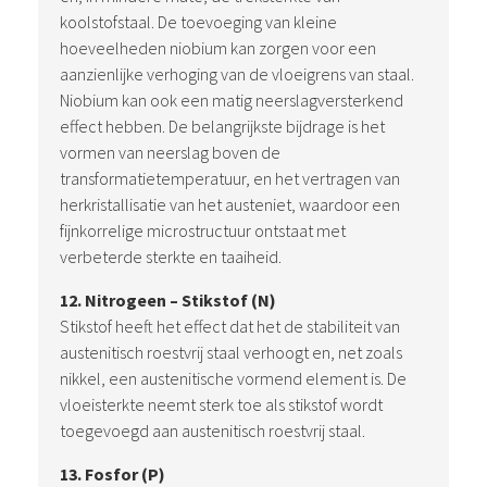
koolstofstaal. De toevoeging van kleine
hoeveelheden niobium kan zorgen voor een
aanzienlijke verhoging van de vloeigrens van staal.
Niobium kan ook een matig neerslagversterkend
effect hebben. De belangrijkste bijdrage is het
vormen van neerslag boven de
transformatietemperatuur, en het vertragen van
herkristallisatie van het austeniet, waardoor een
fijnkorrelige microstructuur ontstaat met
verbeterde sterkte en taaiheid.
12. Nitrogeen – Stikstof (N)
Stikstof heeft het effect dat het de stabiliteit van
austenitisch roestvrij staal verhoogt en, net zoals
nikkel, een austenitische vormend element is. De
vloeisterkte neemt sterk toe als stikstof wordt
toegevoegd aan austenitisch roestvrij staal.
13. Fosfor (P)