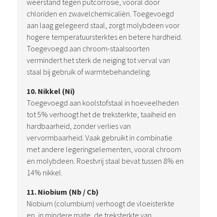
weerstand tegen putcorrosie, vooral door
chloriden en zwavelchemicaliën. Toegevoegd
aan laag gelegeerd staal, zorgt molybdeen voor
hogere temperatuursterktes en betere hardheid.
Toegevoegd aan chroom-staalsoorten
vermindert het sterk de neiging tot verval van
staal bij gebruik of warmtebehandeling.
10. Nikkel (Ni)
Toegevoegd aan koolstofstaal in hoeveelheden
tot 5% verhoogt het de treksterkte, taaiheid en
hardbaarheid, zonder verlies van
vervormbaarheid. Vaak gebruikt in combinatie
met andere legeringselementen, vooral chroom
en molybdeen. Roestvrij staal bevat tussen 8% en
14% nikkel.
11. Niobium (Nb / Cb)
Niobium (columbium) verhoogt de vloeisterkte
en, in mindere mate, de treksterkte van