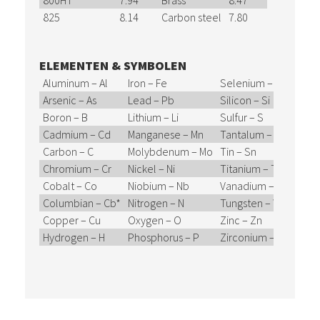
800HT
7.94
Brass
8.47
825
8.14
Carbon steel
7.80
ELEMENTEN & SYMBOLEN
Aluminum – Al
Iron – Fe
Selenium – Se
Arsenic – As
Lead – Pb
Silicon – Si
Boron – B
Lithium – Li
Sulfur – S
Cadmium – Cd
Manganese – Mn
Tantalum – Ta
Carbon – C
Molybdenum – Mo
Tin – Sn
Chromium – Cr
Nickel – Ni
Titanium – Ti
Cobalt – Co
Niobium – Nb
Vanadium – V
Columbian – Cb*
Nitrogen – N
Tungsten – W
Copper – Cu
Oxygen – O
Zinc – Zn
Hydrogen – H
Phosphorus – P
Zirconium – Zr