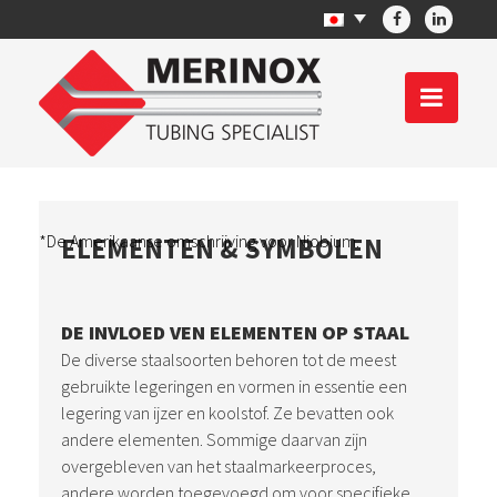
*De Amerikaanse omschrijving voor Niobium.
ELEMENTEN & SYMBOLEN
DE INVLOED VEN ELEMENTEN OP STAAL
De diverse staalsoorten behoren tot de meest
gebruikte legeringen en vormen in essentie een
legering van ijzer en koolstof. Ze bevatten ook
andere elementen. Sommige daarvan zijn
overgebleven van het staalmarkeerproces,
andere worden toegevoegd om voor specifieke