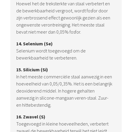
Hoewel het de treksterkte van staal verbetert en
de bewerkbaarheid vergroot, wordt fosfor door
zijn verbrossend effect gewoonlijk gezien als een
ongewenste verontreiniging. Het meeste staal
bevat niet meer dan 0,05% fosfor.
14. Selenium (Se)
Selenium wordt toegevoegd om de
bewerkbaarheid te verbeteren.
15. Silicium (Si)
In het meeste commerciële staal aanwezig in een
hoeveelheid van 0,05/0,35%. Het is een belangrijk
deoxiderend middel. In hogere gehalten
aanwezig in silicone-mangaan veren-staal. Zuur-
en hittebestendig.
16. Zwavel (S)
Toegevoegd in kleine hoeveelheden, verbetert
zwavel de bewerkbaarheid terwijl het niet leidt