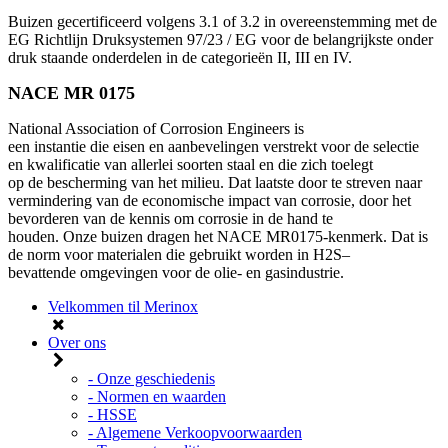
Buizen
gecertificeerd
volgens
3.1 of
3.2
in overeenstemming met
de
EG
Richtlijn Druksystemen 97/
23 /
EG
voor de
belangrijkste onder
druk staande
onderde
len
in
de categorieën II
,
III en
IV
.
NACE MR 0175
National Association of
Corrosion
Engineers
is
een
instantie
die
eisen en
aanbevelingen
verstrekt
voor de selectie
en
kwalificatie
van allerlei soorten
staal
en die zich toelegt
op
de
bescherming van het milieu. Dat laatste door te streven naar
vermindering van de economische impact van
corrosie, door
het
bevorderen van de
kennis om
corrosie
in de hand te
houden.
Onze
buizen
dragen het
NACE
MR0175-kenmerk. Dat is
de
norm voor
materialen die gebruikt worden in
H2S
–
bevattende
omgevingen
voor de olie- en
gasindustrie
.
Velkommen til Merinox
Over ons
- Onze geschiedenis
- Normen en waarden
- HSSE
- Algemene Verkoopvoorwaarden