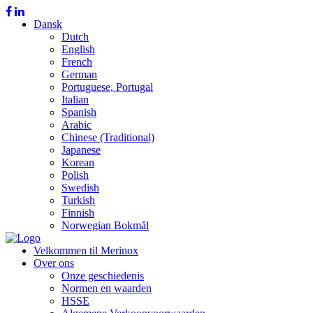
Dansk
Dutch
English
French
German
Portuguese, Portugal
Italian
Spanish
Arabic
Chinese (Traditional)
Japanese
Korean
Polish
Swedish
Turkish
Finnish
Norwegian Bokmål
Velkommen til Merinox
Over ons
Onze geschiedenis
Normen en waarden
HSSE