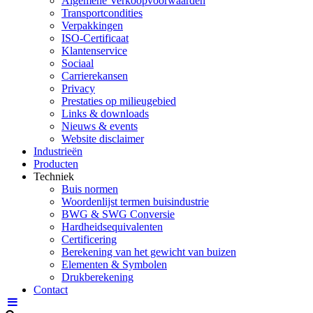
Algemene Verkoopvoorwaarden
Transportcondities
Verpakkingen
ISO-Certificaat
Klantenservice
Sociaal
Carrierekansen
Privacy
Prestaties op milieugebied
Links & downloads
Nieuws & events
Website disclaimer
Industrieën
Producten
Techniek
Buis normen
Woordenlijst termen buisindustrie
BWG & SWG Conversie
Hardheidsequivalenten
Certificering
Berekening van het gewicht van buizen
Elementen & Symbolen
Drukberekening
Contact