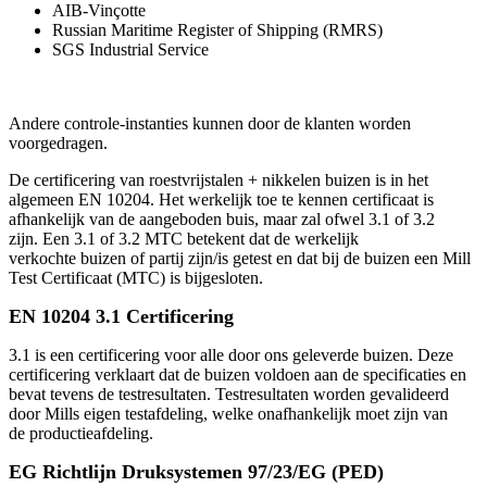
AIB-Vinçotte
Russian Maritime Register of Shipping (RMRS)
SGS Industrial Service
Andere controle-instanties kunnen door de klanten worden
voorgedragen.
De certificering
van
roestvrijstalen
+
nikkelen
buizen
is in het
algemeen
EN
10204.
Het
werkelijk toe te kennen
certificaat is
afhankelijk van de
aangeboden buis, maar zal
ofwel
3.1
of
3.2
zijn
.
Een
3.1 of
3.2
MTC
betekent dat de
werkelijk
verkochte
buizen of
partij zijn/is
getest en dat bij de buizen een Mill
Test
Certificaat
(
MTC)
is bijgesloten.
EN 10204 3.1 Certificering
3.1
is
een certificering
voor alle door ons geleverde buizen. Deze
certificering verklaart dat
de buizen
voldoen aan de specificaties
en
bevat tevens de
testresultaten
.
Testresultaten worden
gevalideerd
door Mills
eigen
testafdeling, welke
onafhankelijk moet zijn van
de
productie
afdeling.
EG Richtlijn Druksystemen 97/23/EG (PED)