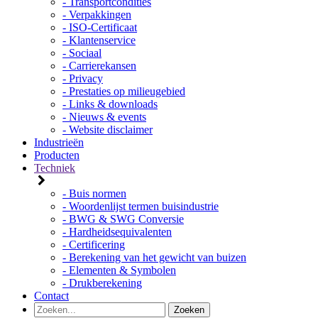
- Transportcondities
- Verpakkingen
- ISO-Certificaat
- Klantenservice
- Sociaal
- Carrierekansen
- Privacy
- Prestaties op milieugebied
- Links & downloads
- Nieuws & events
- Website disclaimer
Industrieën
Producten
Techniek
- Buis normen
- Woordenlijst termen buisindustrie
- BWG & SWG Conversie
- Hardheidsequivalenten
- Certificering
- Berekening van het gewicht van buizen
- Elementen & Symbolen
- Drukberekening
Contact