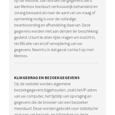
op de website, dan worden de gegevens die u
aan Merinox toestuurt vertrouwelijk behandeld en
zolang bewaard als naar de aard van uw vraag of
opmerking nodig is voor de volledige
beantwoording en afhandeling daarvan. Deze
gegevens worden niet aan derden ter beschikking
gesteld. U kunt te allen tijde vragen om inzicht in,
rectificatie van en/of verwijdering van uw
gegevens. Neemt u in dat geval contact op met
Merinox.
KLIKGEDRAG EN BEZOEKGEGEVENS
Op de website worden algemene
bezoekgegevens bijgehouden, zoals het IP-adres
van uw computer, het tijdstip van opvraging en
gegevens die de browser van een bezoeker
meestuurt. Deze worden gebruikt voor statistische
analyses van bezoek- en klikgedrag op deze