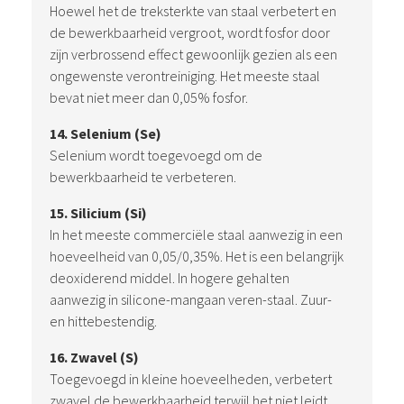
Hoewel het de treksterkte van staal verbetert en
de bewerkbaarheid vergroot, wordt fosfor door
zijn verbrossend effect gewoonlijk gezien als een
ongewenste verontreiniging. Het meeste staal
bevat niet meer dan 0,05% fosfor.
14. Selenium (Se)
Selenium wordt toegevoegd om de
bewerkbaarheid te verbeteren.
15. Silicium (Si)
In het meeste commerciële staal aanwezig in een
hoeveelheid van 0,05/0,35%. Het is een belangrijk
deoxiderend middel. In hogere gehalten
aanwezig in silicone-mangaan veren-staal. Zuur-
en hittebestendig.
16. Zwavel (S)
Toegevoegd in kleine hoeveelheden, verbetert
zwavel de bewerkbaarheid terwijl het niet leidt