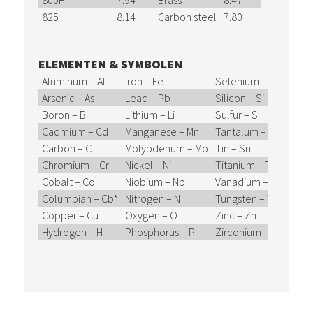
800HT
7.94
Brass
8.47
825
8.14
Carbon steel
7.80
ELEMENTEN & SYMBOLEN
Aluminum – Al
Iron – Fe
Selenium – Se
Arsenic – As
Lead – Pb
Silicon – Si
Boron – B
Lithium – Li
Sulfur – S
Cadmium – Cd
Manganese – Mn
Tantalum – Ta
Carbon – C
Molybdenum – Mo
Tin – Sn
Chromium – Cr
Nickel – Ni
Titanium – Ti
Cobalt – Co
Niobium – Nb
Vanadium – V
Columbian – Cb*
Nitrogen – N
Tungsten – W
Copper – Cu
Oxygen – O
Zinc – Zn
Hydrogen – H
Phosphorus – P
Zirconium – Zr