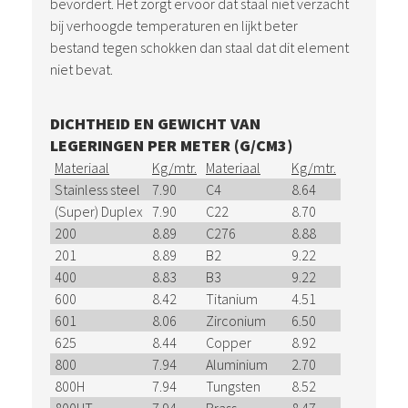
bevordert. Het zorgt ervoor dat staal niet verzacht
bij verhoogde temperaturen en lijkt beter
bestand tegen schokken dan staal dat dit element
niet bevat.
DICHTHEID EN GEWICHT VAN
LEGERINGEN PER METER (G/CM3)
Materiaal
Kg/mtr.
Materiaal
Kg/mtr.
Stainless steel
7.90
C4
8.64
(Super) Duplex
7.90
C22
8.70
200
8.89
C276
8.88
201
8.89
B2
9.22
400
8.83
B3
9.22
600
8.42
Titanium
4.51
601
8.06
Zirconium
6.50
625
8.44
Copper
8.92
800
7.94
Aluminium
2.70
800H
7.94
Tungsten
8.52