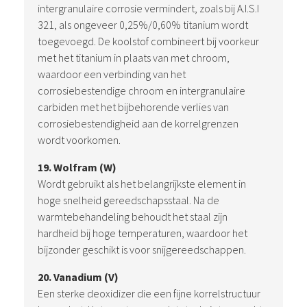
intergranulaire corrosie vermindert, zoals bij A.I.S.I
321, als ongeveer 0,25%/0,60% titanium wordt
toegevoegd. De koolstof combineert bij voorkeur
met het titanium in plaats van met chroom,
waardoor een verbinding van het
corrosiebestendige chroom en intergranulaire
carbiden met het bijbehorende verlies van
corrosiebestendigheid aan de korrelgrenzen
wordt voorkomen.
19. Wolfram (W)
Wordt gebruikt als het belangrijkste element in
hoge snelheid gereedschapsstaal. Na de
warmtebehandeling behoudt het staal zijn
hardheid bij hoge temperaturen, waardoor het
bijzonder geschikt is voor snijgereedschappen.
20. Vanadium (V)
Een sterke deoxidizer die een fijne korrelstructuur