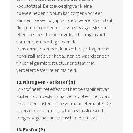
koolstofstaal. De toevoeging van kleine
hoeveelheden niobium kan zorgen voor een
aanzienlijke verhoging van de vloeigrens van staal.
Niobium kan ook een matig neerslagversterkend
effect hebben. De belangrijkste bijdrage is het
vormen van neerslag boven de
transformatietemperatuur, en het vertragen van
herkristallisatie van het austeniet, waardoor een
fijnkorrelige microstructuur ontstaat met
verbeterde sterkte en taaiheid.
12. Nitrogeen – Stikstof (N)
Stikstof heeft het effect dat het de stabiliteit van
austenitisch roestvrij staal verhoogt en, net zoals
nikkel, een austenitische vormend element is. De
vloeisterkte neemt sterk toe als stikstof wordt
toegevoegd aan austenitisch roestvrij staal.
13. Fosfor (P)