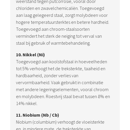
weerstand tegen putcorrosie, vooral door
chloriden en zwavelchemicaliën. Toegevoegd
aan laag gelegeerd staal, zorgt molybdeen voor
hogere temperatuursterktes en betere hardheid.
Toegevoegd aan chroom-staalsoorten
vermindert het sterk de neiging tot verval van
staal bij gebruik of warmtebehandeling.
10. Nikkel (Ni)
Toegevoegd aan koolstofstaal in hoeveelheden
tot 5% verhoogt het de treksterkte, taaiheid en
hardbaarheid, zonder verlies van
vervormbaarheid. Vaak gebruikt in combinatie
met andere legeringselementen, vooral chroom
en molybdeen. Roestvrij staal bevat tussen 8% en
14% nikkel.
11. Niobium (Nb / Cb)
Niobium (columbium) verhoogt de vloeisterkte
en, in mindere mate, de treksterkte van