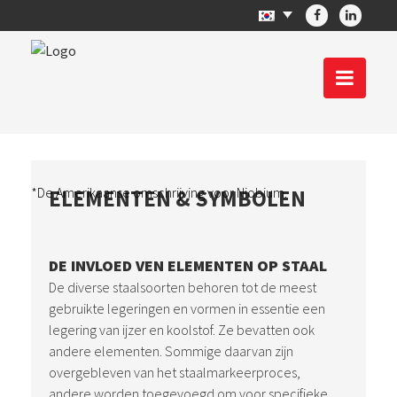
*De Amerikaanse omschrijving voor Niobium.
ELEMENTEN & SYMBOLEN
DE INVLOED VEN ELEMENTEN OP STAAL
De diverse staalsoorten behoren tot de meest
gebruikte legeringen en vormen in essentie een
legering van ijzer en koolstof. Ze bevatten ook
andere elementen. Sommige daarvan zijn
overgebleven van het staalmarkeerproces,
andere worden toegevoegd om voor specifieke