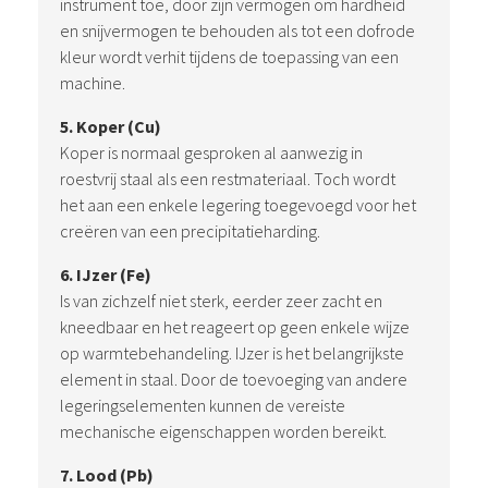
instrument toe, door zijn vermogen om hardheid
en snijvermogen te behouden als tot een dofrode
kleur wordt verhit tijdens de toepassing van een
machine.
5. Koper (Cu)
Koper is normaal gesproken al aanwezig in
roestvrij staal als een restmateriaal. Toch wordt
het aan een enkele legering toegevoegd voor het
creëren van een precipitatieharding.
6. IJzer (Fe)
Is van zichzelf niet sterk, eerder zeer zacht en
kneedbaar en het reageert op geen enkele wijze
op warmtebehandeling. IJzer is het belangrijkste
element in staal. Door de toevoeging van andere
legeringselementen kunnen de vereiste
mechanische eigenschappen worden bereikt.
7. Lood (Pb)