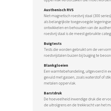
Austhenisch RVS
Niet-magnetisch roestvrij staal (300 seri
als belangrijkste toegevoegde legerings
ontwikkelen en behouden van de austheni
roestvrij staal is de meest gebruikte catego
Buigtests
Tests die worden gebruikt om de vervor
roestvrijstalen buizen bij buiging te beoo
Blankgloeien
Een warmtebehandeling, uitgevoerd in e
gevuld met gassen, zoals waterstof of stik
metalen oppervlak.
Barstdruk
De hoeveelheid inwendige druk die ervoor
de uitrolgrens en de trekkracht van het 