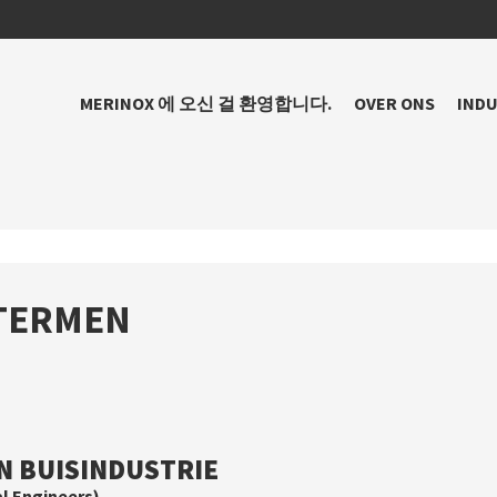
MERINOX 에 오신 걸 환영합니다.
OVER ONS
INDU
TERMEN
 BUISINDUSTRIE
l Engineers)