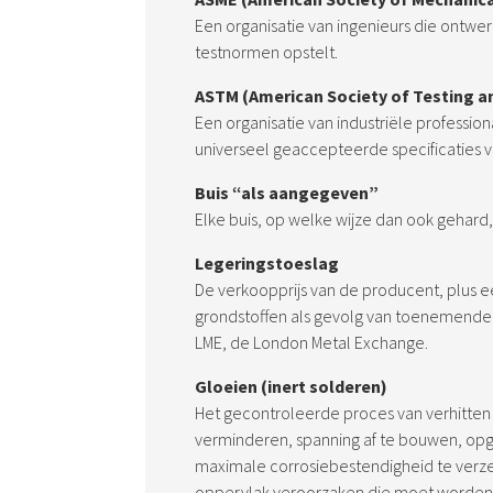
Een organisatie van ingenieurs die ontw
testnormen opstelt.
A
STM (American Society of Testing a
Een organisatie van industriële profession
universeel geaccepteerde specificaties v
Buis “als aangegeven”
Elke buis, op welke wijze dan ook gehar
Legeringstoeslag
De verkoopprijs van de producent, plus e
grondstoffen als gevolg van toenemende 
LME, de London Metal Exchange.
Gloeien (inert solderen)
Het gecontroleerde proces van verhitten
verminderen, spanning af te bouwen, o
maximale corrosiebestendigheid te verze
oppervlak veroorzaken die moet worden 