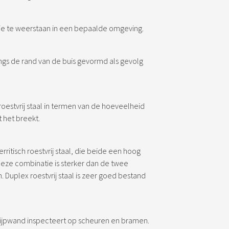
e te weerstaan in een bepaalde omgeving.
angs de rand van de buis gevormd als gevolg
estvrij staal in termen van de hoeveelheid
 het breekt.
ferritisch roestvrij staal, die beide een hoog
Deze combinatie is sterker dan de twee
n. Duplex roestvrij staal is zeer goed bestand
pijpwand inspecteert op scheuren en bramen.