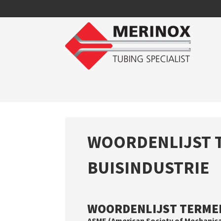
WOORDENLIJST 
BUISINDUSTRIE
WOORDENLIJST TERMEN
ASME (American Society of Mechanica