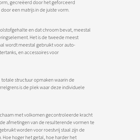
 vorm, gecreëerd door het geforceerd
 door een matrijs in de juiste vorm.
koolstofgehalte en dat chroom bevat, meestal
geringselement. Het is de tweede meest
staal wordt meestal gebruikt voor auto-
ertanks, en accessoires voor
e totale structuur opmaken waarin de
korrelgrens is de plek waar deze individuele
lichaam met volkomen gecontroleerde kracht
s de afmetingen van de resulterende vormen te
ruikt worden voor roestvrij staal zijn de
n. Hoe hoger het getal, hoe harder het