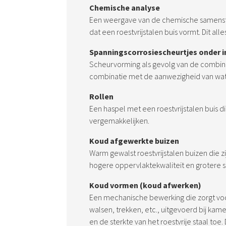
Chemische analyse
Een weergave van de chemische samenst
dat een roestvrijstalen buis vormt. Dit all
Spanningscorrosiescheurtjes onder i
Scheurvorming als gevolg van de combinat
combinatie met de aanwezigheid van wat
Rollen
Een haspel met een roestvrijstalen buis d
vergemakkelijken.
Koud afgewerkte buizen
Warm gewalst roestvrijstalen buizen die 
hogere oppervlaktekwaliteit en grotere s
Koud vormen (koud afwerken)
Een mechanische bewerking die zorgt vo
walsen, trekken, etc., uitgevoerd bij ka
en de sterkte van het roestvrije staal t