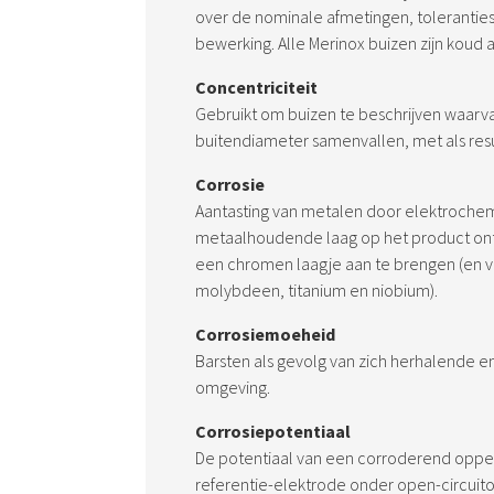
over de nominale afmetingen, tolerantie
bewerking. Alle Merinox buizen zijn koud 
Concentriciteit
Gebruikt om buizen te beschrijven waarva
buitendiameter samenvallen, met als resu
Corrosie
Aantasting van metalen door elektrochem
metaalhoudende laag op het product ont
een chromen laagje aan te brengen (en v
molybdeen, titanium en niobium).
Corrosiemoeheid
Barsten als gevolg van zich herhalende e
omgeving.
Corrosiepotentiaal
De potentiaal van een corroderend opperv
referentie-elektrode onder open-circui