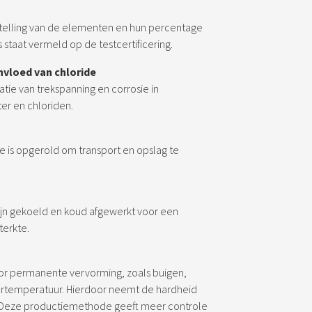
elling van de elementen en hun percentage
es staat vermeld op de testcertificering.
nvloed van chloride
ie van trekspanning en corrosie in
er en chloriden.
ie is opgerold om transport en opslag te
zijn gekoeld en koud afgewerkt voor een
terkte.
or permanente vervorming, zoals buigen,
mertemperatuur. Hierdoor neemt de hardheid
oe. Deze productiemethode geeft meer controle