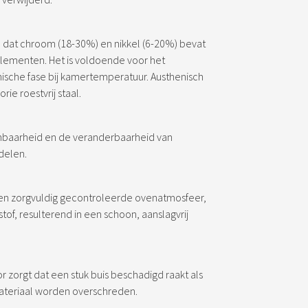
es) dat chroom (18-30%) en nikkel (6-20%) bevat
elementen. Het is voldoende voor het
sche fase bij kamertemperatuur. Austhenisch
rie roestvrij staal.
mbaarheid en de veranderbaarheid van
rdelen.
en zorgvuldig gecontroleerde ovenatmosfeer,
stof, resulterend in een schoon, aanslagvrij
 zorgt dat een stuk buis beschadigd raakt als
materiaal worden overschreden.