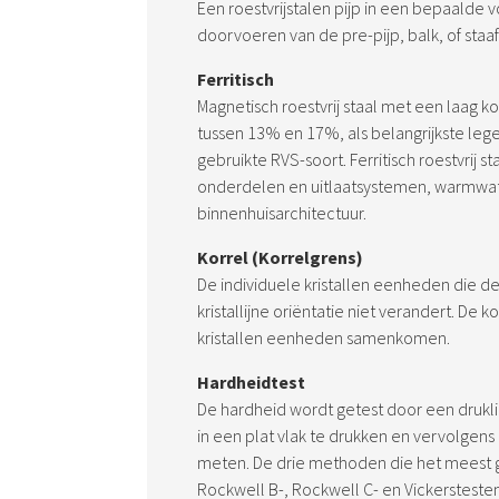
Een roestvrijstalen pijp in een bepaalde
doorvoeren van de pre-pijp, balk, of staaf
Ferritisch
Magnetisch roestvrij staal met een laag 
tussen 13% en 17%, als belangrijkste le
gebruikte RVS-soort. Ferritisch roestvrij 
onderdelen en uitlaatsystemen, warmwat
binnenhuisarchitectuur.
Korrel (Korrelgrens)
De individuele kristallen eenheden die d
kristallijne oriëntatie niet verandert. De 
kristallen eenheden samenkomen.
Hardheidtest
De hardheid wordt getest door een druk
in een plat vlak te drukken en vervolgen
meten. De drie methoden die het meest geb
Rockwell B-, Rockwell C- en Vickersteste