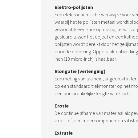
Elektro-polijsten
Een elektrochemische werkwijze voor ver
waarbij het te polijsten metaal wordt blo
gewoonlijk een zure oplossing, terwijl z
gestuurd tussen het object en een kathode
polijsten wordt bereikt door het gelijkma
door de oplossing. Oppervlakteafwerking
inch (10 micro-inch) is haalbaar.
Elongatie (verlenging)
Een meting van taaiheid, uitgedrukt in t
op een standaard trekmonster op het mo
een oorspronkelijke lengte van 2 inch.
Erosie
De continue afname van materiaal als ge
vloeistof, een meercomponenten substanti
Extrusie