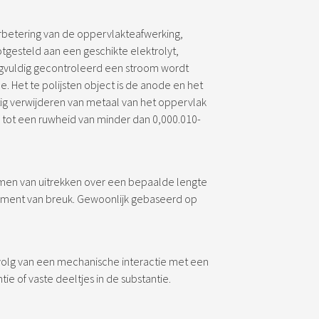
betering van de oppervlakteafwerking,
otgesteld aan een geschikte elektrolyt,
orgvuldig gecontroleerd een stroom wordt
. Het te polijsten object is de anode en het
tig verwijderen van metaal van het oppervlak
 tot een ruwheid van minder dan 0,000.010-
ermen van uitrekken over een bepaalde lengte
ment van breuk. Gewoonlijk gebaseerd op
volg van een mechanische interactie met een
e of vaste deeltjes in de substantie.