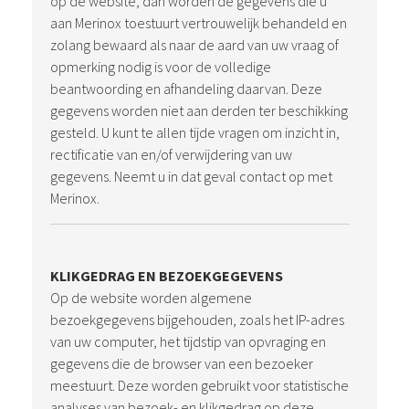
op de website, dan worden de gegevens die u
aan Merinox toestuurt vertrouwelijk behandeld en
zolang bewaard als naar de aard van uw vraag of
opmerking nodig is voor de volledige
beantwoording en afhandeling daarvan. Deze
gegevens worden niet aan derden ter beschikking
gesteld. U kunt te allen tijde vragen om inzicht in,
rectificatie van en/of verwijdering van uw
gegevens. Neemt u in dat geval contact op met
Merinox.
KLIKGEDRAG EN BEZOEKGEGEVENS
Op de website worden algemene
bezoekgegevens bijgehouden, zoals het IP-adres
van uw computer, het tijdstip van opvraging en
gegevens die de browser van een bezoeker
meestuurt. Deze worden gebruikt voor statistische
analyses van bezoek- en klikgedrag op deze