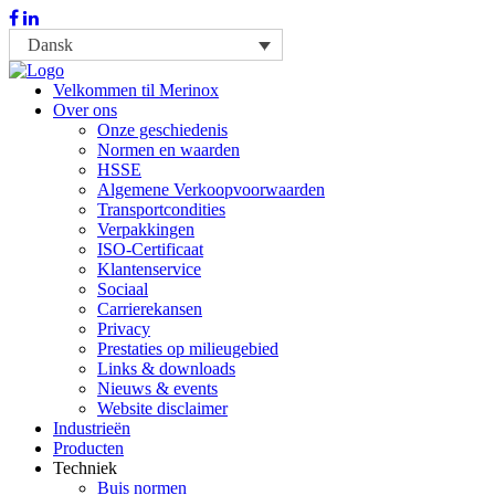
Dansk
Velkommen til Merinox
Over ons
Onze geschiedenis
Normen en waarden
HSSE
Algemene Verkoopvoorwaarden
Transportcondities
Verpakkingen
ISO-Certificaat
Klantenservice
Sociaal
Carrierekansen
Privacy
Prestaties op milieugebied
Links & downloads
Nieuws & events
Website disclaimer
Industrieën
Producten
Techniek
Buis normen