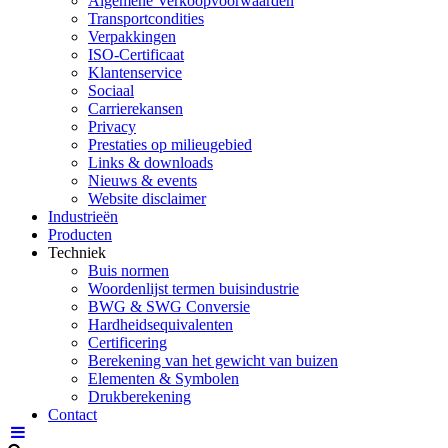
Algemene Verkoopvoorwaarden
Transportcondities
Verpakkingen
ISO-Certificaat
Klantenservice
Sociaal
Carrierekansen
Privacy
Prestaties op milieugebied
Links & downloads
Nieuws & events
Website disclaimer
Industrieën
Producten
Techniek
Buis normen
Woordenlijst termen buisindustrie
BWG & SWG Conversie
Hardheidsequivalenten
Certificering
Berekening van het gewicht van buizen
Elementen & Symbolen
Drukberekening
Contact