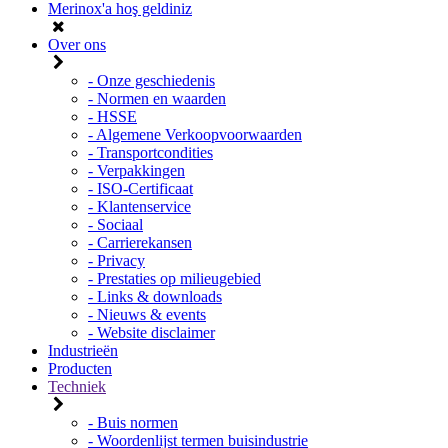
Merinox'a hoş geldiniz
Over ons
- Onze geschiedenis
- Normen en waarden
- HSSE
- Algemene Verkoopvoorwaarden
- Transportcondities
- Verpakkingen
- ISO-Certificaat
- Klantenservice
- Sociaal
- Carrierekansen
- Privacy
- Prestaties op milieugebied
- Links & downloads
- Nieuws & events
- Website disclaimer
Industrieën
Producten
Techniek
- Buis normen
- Woordenlijst termen buisindustrie