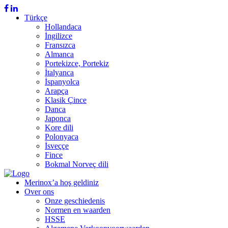
Türkçe
Hollandaca
İngilizce
Fransızca
Almanca
Portekizce, Portekiz
İtalyanca
İspanyolca
Arapça
Klasik Çince
Danca
Japonca
Kore dili
Polonyaca
İsveççe
Fince
Bokmal Norveç dili
Merinox’a hoş geldiniz
Over ons
Onze geschiedenis
Normen en waarden
HSSE