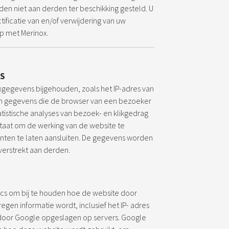
en niet aan derden ter beschikking gesteld. U
ctificatie van en/of verwijdering van uw
op met Merinox.
S
egevens bijgehouden, zoals het IP-adres van
 en gegevens die de browser van een bezoeker
tistische analyses van bezoek- en klikgedrag
 staat om de werking van de website te
nten te laten aansluiten. De gegevens worden
verstrekt aan derden.
ics om bij te houden hoe de website door
egen informatie wordt, inclusief het IP- adres
door Google opgeslagen op servers. Google