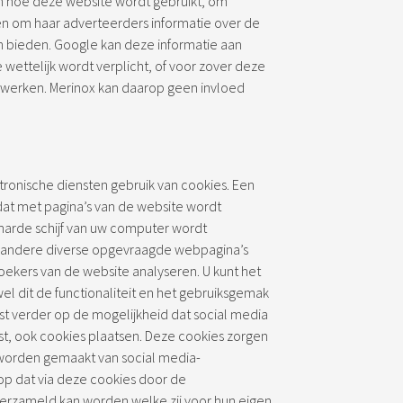
en hoe deze website wordt gebruikt, om
en om haar adverteerders informatie over de
n bieden. Google kan deze informatie aan
wettelijk wordt verplicht, of voor zover deze
werken. Merinox kan daarop geen invloed
tronische diensten gebruik van cookies. Een
dat met pagina’s van de website wordt
arde schijf van uw computer wordt
 andere diverse opgevraagde webpagina’s
ekers van de website analyseren. U kunt het
l dit de functionaliteit en het gebruiksgemak
st verder op de mogelijkheid dat social media
t, ook cookies plaatsen. Deze cookies zorgen
 worden gemaakt van social media-
rop dat via deze cookies door de
verzameld kan worden welke zij voor hun eigen