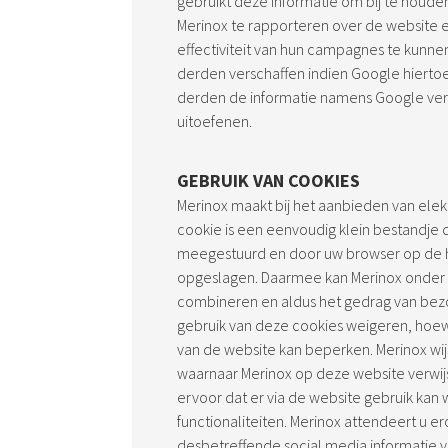
gebruikt deze informatie om bij te houd
Merinox te rapporteren over de website 
effectiviteit van hun campagnes te kunne
derden verschaffen indien Google hiertoe 
derden de informatie namens Google ver
uitoefenen.
GEBRUIK VAN COOKIES
Merinox maakt bij het aanbieden van elek
cookie is een eenvoudig klein bestandje 
meegestuurd en door uw browser op de h
opgeslagen. Daarmee kan Merinox onder
combineren en aldus het gedrag van bezo
gebruik van deze cookies weigeren, hoewe
van de website kan beperken. Merinox wij
waarnaar Merinox op deze website verwijs
ervoor dat er via de website gebruik kan
functionaliteiten. Merinox attendeert u e
desbetreffende social media informatie 