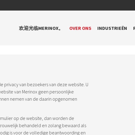
欢迎光临MERINOX。
OVER ONS
INDUSTRIEËN
 de privacy van bezoekers van deze website. U
website van Merinox geen persoonlijke
 kunnen nemen van de daarin opgenomen
ormulier op de website, dan worden de
rtrouwelijk behandeld en zolang bewaard als
odig is voor de volledige beantwoording en