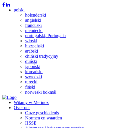
polski
holenderski
angielski
francuski
niemiecki
portugalski, Portugalia
włoski
hiszpański
arabski
chiński tradycyjny
duński
japoński
koreański
szwedzki
turecki
fiński
norweski bokmål
Witamy w Merinox
Over ons
Onze geschiedenis
Normen en waarden
HSSE