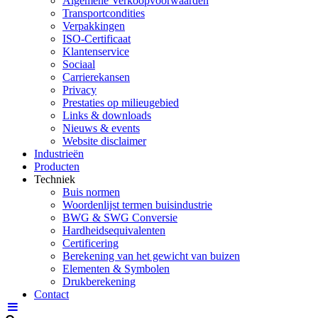
Algemene Verkoopvoorwaarden
Transportcondities
Verpakkingen
ISO-Certificaat
Klantenservice
Sociaal
Carrierekansen
Privacy
Prestaties op milieugebied
Links & downloads
Nieuws & events
Website disclaimer
Industrieën
Producten
Techniek
Buis normen
Woordenlijst termen buisindustrie
BWG & SWG Conversie
Hardheidsequivalenten
Certificering
Berekening van het gewicht van buizen
Elementen & Symbolen
Drukberekening
Contact