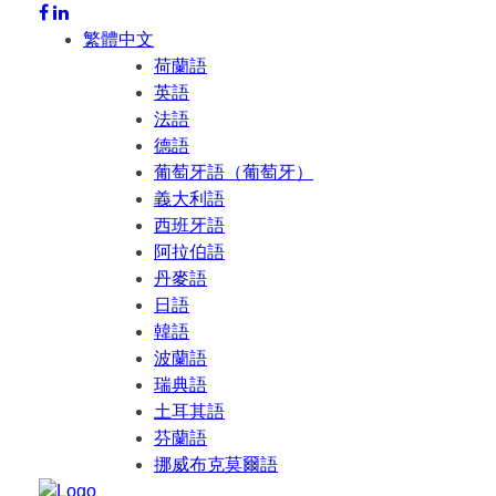
繁體中文
荷蘭語
英語
法語
德語
葡萄牙語（葡萄牙）
義大利語
西班牙語
阿拉伯語
丹麥語
日語
韓語
波蘭語
瑞典語
土耳其語
芬蘭語
挪威布克莫爾語