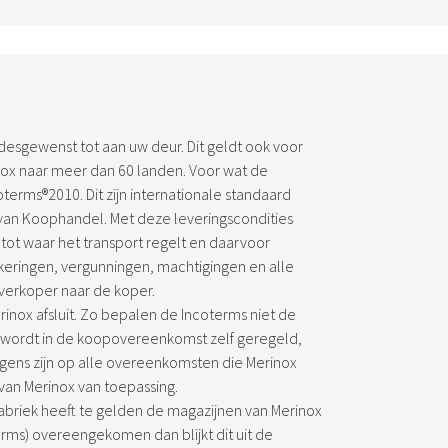
desgewenst tot aan uw deur. Dit geldt ook voor
ox naar meer dan 60 landen. Voor wat de
terms®2010. Dit zijn internationale standaard
 van Koophandel. Met deze leveringscondities
tot waar het transport regelt en daarvoor
ekeringen, vergunningen, machtigingen en alle
 verkoper naar de koper.
inox afsluit. Zo bepalen de Incoterms niet de
 Dit wordt in de koopovereenkomst zelf geregeld,
igens zijn op alle overeenkomsten die Merinox
van Merinox van toepassing.
fabriek heeft te gelden de magazijnen van Merinox
rms) overeengekomen dan blijkt dit uit de