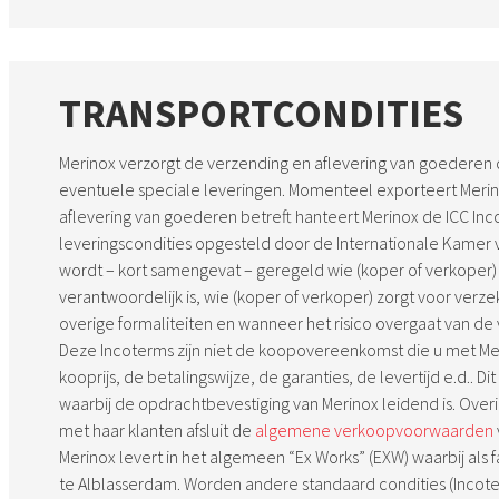
TRANSPORTCONDITIES
Merinox verzorgt de verzending en aflevering van goederen 
eventuele speciale leveringen. Momenteel exporteert Merin
aflevering van goederen betreft hanteert Merinox de ICC Inco
leveringscondities opgesteld door de Internationale Kamer
wordt – kort samengevat – geregeld wie (koper of verkoper) 
verantwoordelijk is, wie (koper of verkoper) zorgt voor verz
overige formaliteiten en wanneer het risico overgaat van de
Deze Incoterms zijn niet de koopovereenkomst die u met Mer
kooprijs, de betalingswijze, de garanties, de levertijd e.d..
waarbij de opdrachtbevestiging van Merinox leidend is. Over
met haar klanten afsluit de
algemene verkoopvoorwaarden
Merinox levert in het algemeen “Ex Works” (EXW) waarbij als 
te Alblasserdam. Worden andere standaard condities (Incote