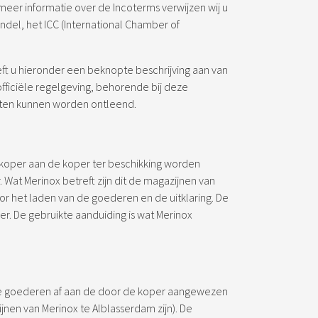
er informatie over de Incoterms verwijzen wij u
del, het ICC (International Chamber of
ft u hieronder een beknopte beschrijving aan van
fficiële regelgeving, behorende bij deze
hten kunnen worden ontleend.
koper aan de koper ter beschikking worden
 Wat Merinox betreft zijn dit de magazijnen van
oor het laden van de goederen en de uitklaring. De
er. De gebruikte aanduiding is wat Merinox
hte goederen af aan de door de koper aangewezen
nen van Merinox te Alblasserdam zijn). De