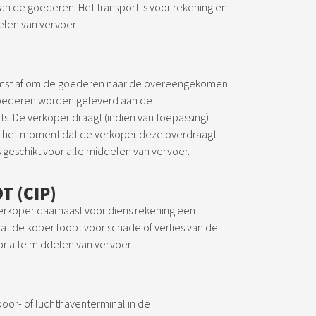
van de goederen. Het transport is voor rekening en
elen van vervoer.
komst af om de goederen naar de overeengekomen
goederen worden geleverd aan de
 De verkoper draagt (indien van toepassing)
naf het moment dat de verkoper deze overdraagt
 geschikt voor alle middelen van vervoer.
T (CIP)
erkoper daarnaast voor diens rekening een
dat de koper loopt voor schade of verlies van de
or alle middelen van vervoer.
poor- of luchthaventerminal in de