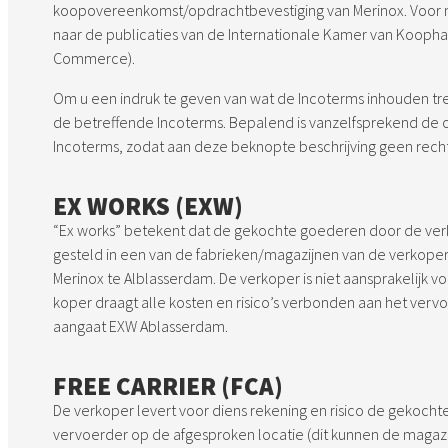
koopovereenkomst/opdrachtbevestiging van Merinox. Voor me
naar de publicaties van de Internationale Kamer van Koophan
Commerce).
Om u een indruk te geven van wat de Incoterms inhouden tre
de betreffende Incoterms. Bepalend is vanzelfsprekend de o
Incoterms, zodat aan deze beknopte beschrijving geen rec
EX WORKS (EXW)
“Ex works” betekent dat de gekochte goederen door de ver
gesteld in een van de fabrieken/magazijnen van de verkoper.
Merinox te Alblasserdam. De verkoper is niet aansprakelijk v
koper draagt alle kosten en risico’s verbonden aan het vervo
aangaat EXW Ablasserdam.
FREE CARRIER (FCA)
De verkoper levert voor diens rekening en risico de gekoc
vervoerder op de afgesproken locatie (dit kunnen de magazij