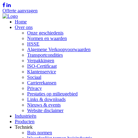
Offerte aanvragen
Home
Over ons
Onze geschiedenis
Normen en waarden
HSSE
Algemene Verkoopvoorwaarden
Transportcondities
Verpakkingen
ISO-Certificaat
Klantenservice
Sociaal
Carrierekansen
Privacy
Prestaties op milieugebied
Links & downloads
Nieuws & events
Website disclaimer
Industrieën
Producten
Techniek
Buis normen